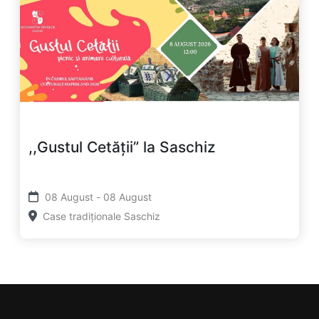
,,Gustul Cetății” la Saschiz
08 August - 08 August
Case tradiționale Saschiz