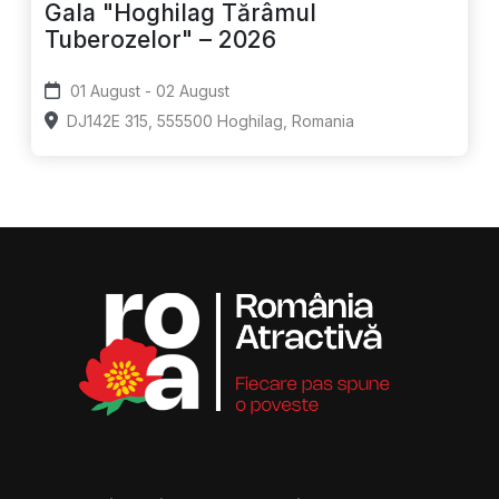
Gala "Hoghilag Tărâmul
Tuberozelor" – 2026
01 August - 02 August
DJ142E 315, 555500 Hoghilag, Romania