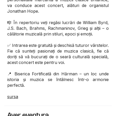
va conduce acest concert, alături de organistul
Jonathan Hope.
🎼 În repertoriu veți regăsi lucrări de William Byrd,
J.S. Bach, Brahms, Rachmaninov, Grieg și alții – o
călătorie muzicală prin stiluri, epoci și emoții.
✅ Intrarea este gratuită și deschisă tuturor vârstelor.
Fie că sunteți pasionați de muzica clasică, fie că
doriți să vă bucurați de o seară culturală specială,
acest concert este pentru voi.
📍 Biserica Fortificată din Hărman – un loc unde
istoria și muzica se întâlnesc într-o armonie
perfectă.
sursa
Aver eventura