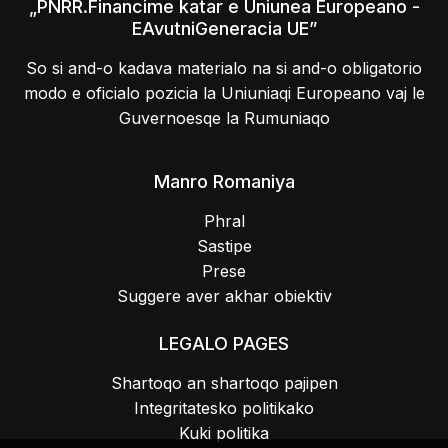
„PNRR.Financime katar e Uniunea Europeano -
EAvutniGeneracia UE”
So si and-o kadava materialo na si and-o obligatorio
modo e oficialo pozicia la Uniuniaqi Europeano vaj le
Guvernoesqe la Rumuniaqo
Manro Romaniya
Phral
Sastipe
Prese
Suggere aver akhar obiektiv
LEGALO PAGES
Shartoqo an shartoqo pajipen
Integritatesko politikako
Kuki politika