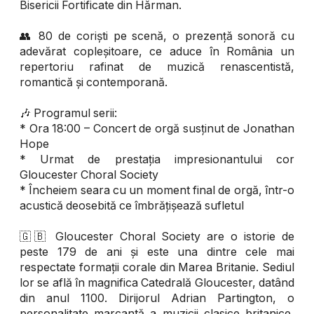
Bisericii Fortificate din Hărman.
👥 80 de coriști pe scenă, o prezență sonoră cu
adevărat copleșitoare, ce aduce în România un
repertoriu rafinat de muzică renascentistă,
romantică și contemporană.
🎶 Programul serii:
* Ora 18:00 – Concert de orgă susținut de Jonathan
Hope
* Urmat de prestația impresionantului cor
Gloucester Choral Society
* Încheiem seara cu un moment final de orgă, într-o
acustică deosebită ce îmbrățișează sufletul
🇬🇧 Gloucester Choral Society are o istorie de
peste 179 de ani și este una dintre cele mai
respectate formații corale din Marea Britanie. Sediul
lor se află în magnifica Catedrală Gloucester, datând
din anul 1100. Dirijorul Adrian Partington, o
personalitate marcantă a muzicii clasice britanice,