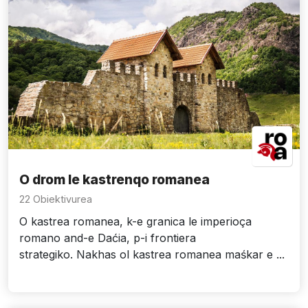
O drom le kastrenqo romanea
22 Obiektivurea
O kastrea romanea, k-e granica le imperioça
romano and-e Daćia, p-i frontiera
strategiko. Nakhas ol kastrea romanea maśkar e ...