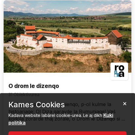
O drom le dizenqo
31 Obiektivurea
Kames Cookies
And-o rodipen le vestiginienqo, p-ol kulme la
histoariaqe: Ol Diza garavde la Rumuniaqe! Vaś
Kuki
Kadava website labǎrel cookie-urea. Le aj dikh
kodola zorǎrde thaj zorale, o Drom le Dizanqo si ...
politika