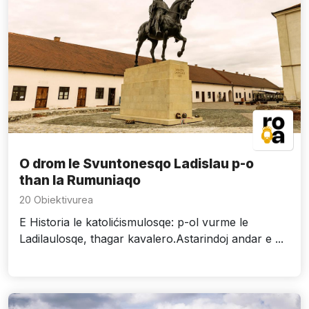
O drom le Svuntonesqo Ladislau p-o
than la Rumuniaqo
20 Obiektivurea
E Historia le katolićismulosqe: p-ol vurme le
Ladilaulosqe, thagar kavalero.Astarindoj andar e ...