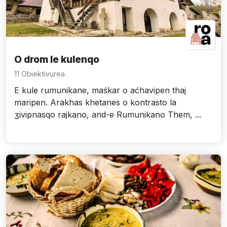
O drom le kulenqo
11 Obiektivurea
E kule rumunikane, maśkar o aćhavipen thaj
maripen. Arakhas khetanes o kontrasto la
ʒivipnasqo rajkano, and-e Rumunikano Them, ...