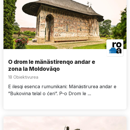
O drom le mänästirenqo andar e
zona la Moldovǎqo
18 Obiektivurea
E ilesqi esenca rumunikani: Mänästirurea andar e
”Bukovina telal o ćeri”. P-o Drom le ...