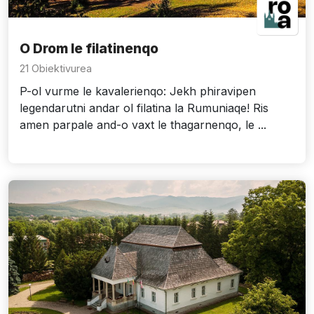
O Drom le filatinenqo
21 Obiektivurea
P-ol vurme le kavalerienqo: Jekh phiravipen
legendarutni andar ol filatina la Rumuniaqe! Ris
amen parpale and-o vaxt le thagarnenqo, le ...