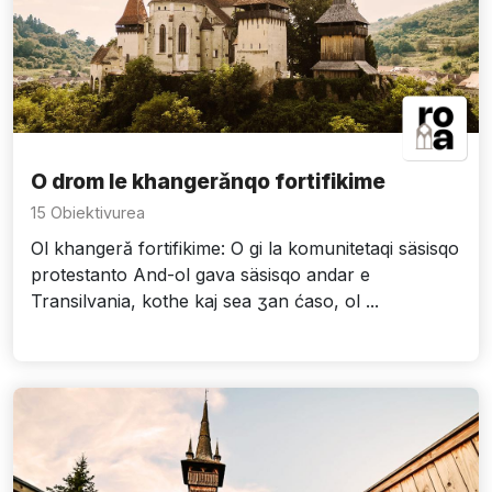
O drom le khangerǎnqo fortifikime
15 Obiektivurea
Ol khangerǎ fortifikime: O gi la komunitetaqi säsisqo
protestanto And-ol gava säsisqo andar e
Transilvania, kothe kaj sea ʒan ćaso, ol ...