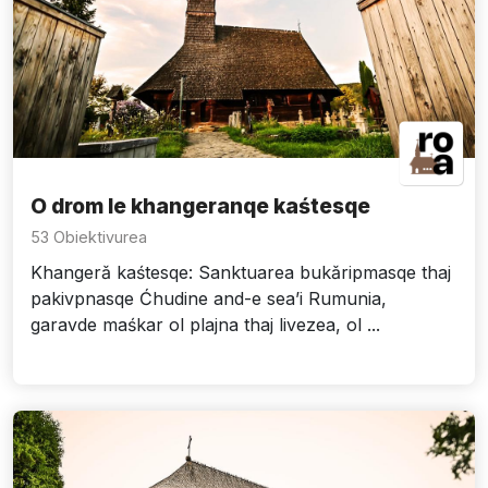
O drom le khangeranqe kaśtesqe
53 Obiektivurea
Khangerǎ kaśtesqe: Sanktuarea bukǎripmasqe thaj
pakivpnasqe Ćhudine and-e sea’i Rumunia,
garavde maśkar ol plajna thaj livezea, ol ...