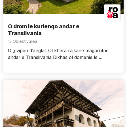
O drom le kurienqo andar e
Transilvania
13 Obiektivurea
O ʒivipen d’anglal: Ol khera rajkane magǎrutne
andar e Transilvania Dikhas ol domenie le ...