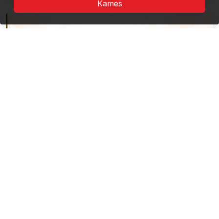
Kames
O Drom le pejsaźosqe kulturalo
andar e Delta la Dunäraqi
8 Obiektivurea
Dur katar orso, and-e jekh oaza aćhavipnasqe: Ol
Khera le manuśenqe kaj astaren maćho andar e ...