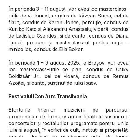
În perioada 3 – 11 august, vor avea loc masterclass-
urile de violoncel, condus de Răzvan Suma, cel de
flaut, condus de Karen Jones, percuție, condus de
Kuniko Kato și Alexandru Anastasiu, vioară, condus
de Ladislau Csendes, și de canto, condus de Diana
Țugui, precum și masterclass-ul pentru copii -
minicellos, condus de Ella Bokor.
În perioada 1 – 9 august 2025, la Brașov, vor avea
loc masterclass-urile de pian, condus de Csíky
Boldizsár Jr., cel de vioară, condus de Remus
Azoiței, și canto, susținut de Iulia Isaev.
Festivalul ICon Arts Transilvania
Eforturile tinerilor muzicieni pe parcursul
programelor de formare au ca finalitate susținerea
concertelor și recitalurilor programate pentru lunile
iulie și august, în edificii de cult, instituții și proprietăți
private, dornice să găzduiască arta. Pe lângă