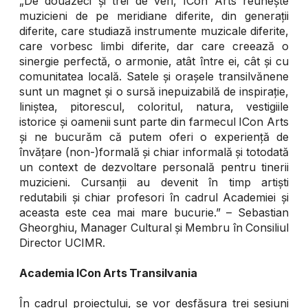
„De douăzeci și trei de veri, ICon Arts reunește
muzicieni de pe meridiane diferite, din generații
diferite, care studiază instrumente muzicale diferite,
care vorbesc limbi diferite, dar care creează o
sinergie perfectă, o armonie, atât între ei, cât și cu
comunitatea locală. Satele și orașele transilvănene
sunt un magnet și o sursă inepuizabilă de inspirație,
liniștea, pitorescul, coloritul, natura, vestigiile
istorice și oamenii sunt parte din farmecul ICon Arts
și ne bucurăm că putem oferi o experiență de
învățare (non-)formală și chiar informală și totodată
un context de dezvoltare personală pentru tinerii
muzicieni. Cursanții au devenit în timp artiști
redutabili și chiar profesori în cadrul Academiei și
aceasta este cea mai mare bucurie.” – Sebastian
Gheorghiu, Manager Cultural și Membru în Consiliul
Director UCIMR.
Academia ICon Arts Transilvania
În cadrul proiectului, se vor desfășura trei sesiuni