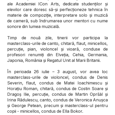
ale Academiei ICon Arts, dedicate studenților și
elevilor care doresc să-și perfecționeze tehnica în
materie de compoziție, interpretare solo și muzică
de cameră, sub îndrumarea unor mentori cu nume
sonore din lumea muzicală.
Timp de nouă zile, tinerii vor participa la
masterclass-urile de canto, chitară, flaut, minicellos,
percuție, pian, violoncel și vioară, conduse de
profesori renumiți din Elveția, Cehia, Germania,
Japonia, România și Regatul Unit al Marii Britanii.
În perioada 26 iulie – 3 august, vor avea loc
masterclass-urile de violoncel, condus de Denis
Severin, flaut, condus de Matei Ioachimescu și
Horațiu Roman, chitară, condus de Costin Soare și
Dragoș Ilie, percuție, condus de Martin Opršàl și
Irina Rădulescu, canto, condus de Veronica Anușca
și George Petean, precum și masterclass-ul pentru
copii - minicellos, condus de Ella Bokor.