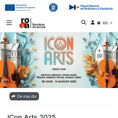
RR
De maj dur
ICon Arts 2025