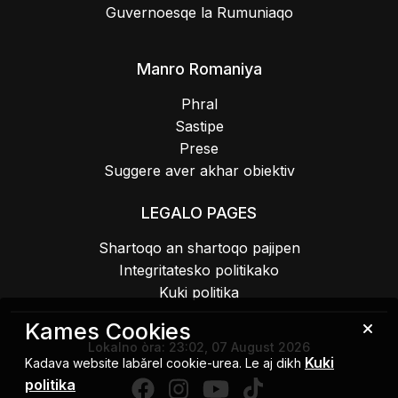
Guvernoesqe la Rumuniaqo
Manro Romaniya
Phral
Sastipe
Prese
Suggere aver akhar obiektiv
LEGALO PAGES
Shartoqo an shartoqo pajipen
Integritatesko politikako
Kuki politika
Kames Cookies
Lokalno òra:
23:02, 07 August 2026
Kuki
Kadava website labǎrel cookie-urea. Le aj dikh
politika