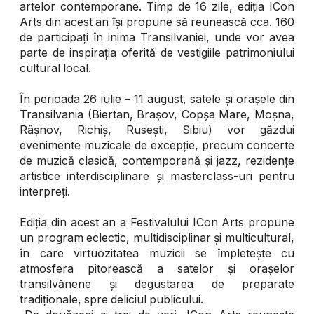
artelor contemporane. Timp de 16 zile, ediția ICon
Arts din acest an își propune să reunească cca. 160
de participați în inima Transilvaniei, unde vor avea
parte de inspirația oferită de vestigiile patrimoniului
cultural local.
În perioada 26 iulie – 11 august, satele și orașele din
Transilvania (Biertan, Brașov, Copșa Mare, Moșna,
Râșnov, Richiș, Rusești, Sibiu) vor găzdui
evenimente muzicale de excepție, precum concerte
de muzică clasică, contemporană și jazz, rezidențe
artistice interdisciplinare și masterclass-uri pentru
interpreți.
Ediția din acest an a Festivalului ICon Arts propune
un program eclectic, multidisciplinar și multicultural,
în care virtuozitatea muzicii se împletește cu
atmosfera pitorească a satelor și orașelor
transilvănene și degustarea de preparate
tradiționale, spre deliciul publicului.