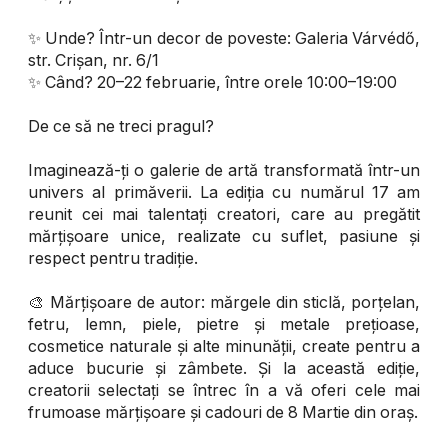
✨ Unde? Într-un decor de poveste: Galeria Várvédő,
str. Crișan, nr. 6/1
✨ Când? 20–22 februarie, între orele 10:00–19:00
De ce să ne treci pragul?
Imaginează-ți o galerie de artă transformată într-un
univers al primăverii. La ediția cu numărul 17 am
reunit cei mai talentați creatori, care au pregătit
mărțișoare unice, realizate cu suflet, pasiune și
respect pentru tradiție.
🎨 Mărțișoare de autor: mărgele din sticlă, porțelan,
fetru, lemn, piele, pietre și metale prețioase,
cosmetice naturale și alte minunății, create pentru a
aduce bucurie și zâmbete. Și la această ediție,
creatorii selectați se întrec în a vă oferi cele mai
frumoase mărțișoare și cadouri de 8 Martie din oraș.