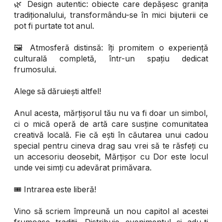
🌿 Design autentic: obiecte care depășesc granița
tradiționalului, transformându-se în mici bijuterii ce
pot fi purtate tot anul.
🖼️ Atmosferă distinsă: îți promitem o experiență
culturală completă, într-un spațiu dedicat
frumosului.
Alege să dăruiești altfel!
Anul acesta, mărțișorul tău nu va fi doar un simbol,
ci o mică operă de artă care susține comunitatea
creativă locală. Fie că ești în căutarea unui cadou
special pentru cineva drag sau vrei să te răsfeți cu
un accesoriu deosebit, Mărțișor cu Dor este locul
unde vei simți cu adevărat primăvara.
🎟️ Intrarea este liberă!
Vino să scriem împreună un nou capitol al acestei
frumoase tradiții. Distribuie evenimentul și adu-ți