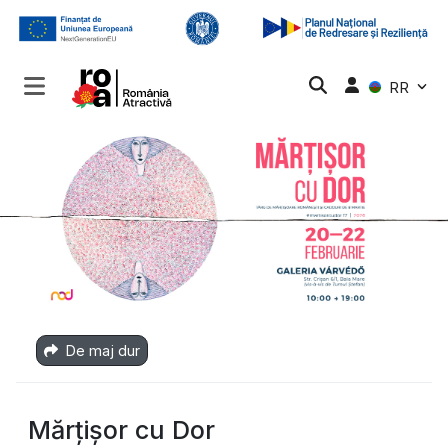
RR
De maj dur
Mărțișor cu Dor