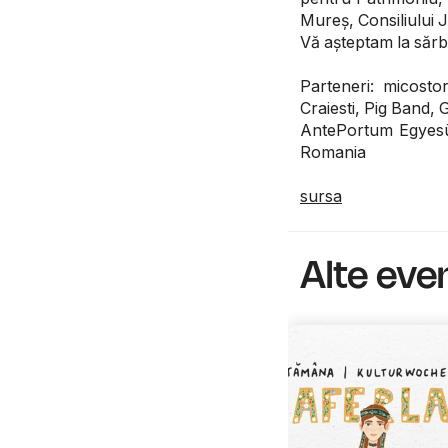
Mureș, Consiliului
Vă așteptam la sărb
Parteneri: micosto
Craiesti, Pig Band,
AntePortum Egyesü
Romania
sursa
Alte ev