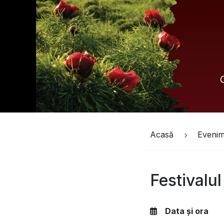
Acasă
Eveni
Festivalul
Data și ora