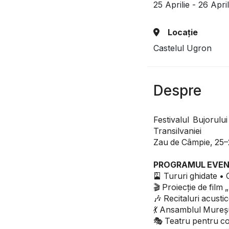
25 Aprilie - 26 Apri
Locație
Castelul Ugron
Despre
Festivalul Bujorului
Transilvaniei
Zau de Câmpie, 25–2
PROGRAMUL EVEN
🎴 Tururi ghidate • 
🎬 Proiecție de film
🎶 Recitaluri acust
💃 Ansamblul Mureșu
🎭 Teatru pentru co