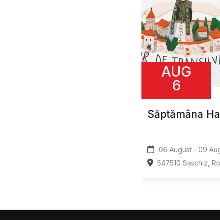
AUG
6
Săptămâna Ha
06 August 
547510 Saschiz, R