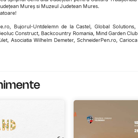
 Județean Mureș si Muzeul Judetean Mures.
atoare!
re.ro, Bujorul-Untdelemn de la Castel, Global Solutions,
 Geoluc Construct, Backcountry Romania, Mind Garden Club,
let, Asociatia Wilhelm Demeter, SchneiderPen.ro, Carioc
enimente