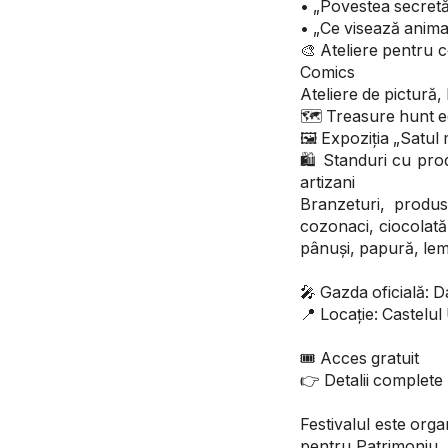
• „Povestea secretă
• „Ce visează anima
🎨 Ateliere pentru 
Comics
Ateliere de pictură,
🗺️ Treasure hunt e
🖼️ Expoziția „Satul
🛍️ Standuri cu pro
artizani
Branzeturi, produs
cozonaci, ciocolată a
pânuși, papură, lemn
🎤 Gazda oficială: 
📍 Locație: Castelu
🎟️ Acces gratuit
👉 Detalii complete 
Festivalul este orga
pentru Patrimoniu, 