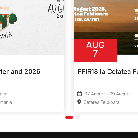
AUG
7
ferland 2026
FFIR18 la Cetatea F
- 09 August
07 August - 09 August
omania
Cetatea Feldioara