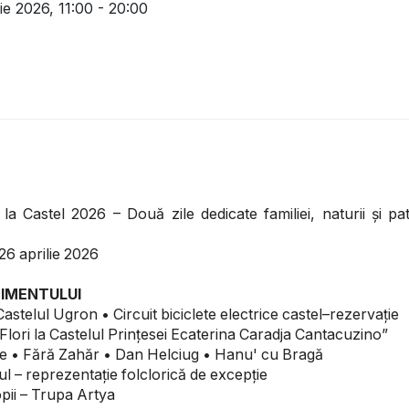
lie 2026,
11:00 - 20:00
 la Castel 2026 – Două zile dedicate familiei, naturii și pa
6 aprilie 2026
IMENTULUI
Castelul Ugron • Circuit biciclete electrice castel–rezervație
 „Flori la Castelul Prințesei Ecaterina Caradja Cantacuzino”
ice • Fără Zahăr • Dan Helciug • Hanu' cu Bragă
l – reprezentație folclorică de excepție
pii – Trupa Artya