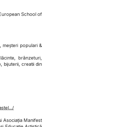
l European School of
, meșteri populari &
ăcinte, brânzeturi,
bijuterii, creatii din
stel.../
și Asociația Manifest
i Educație Artistică