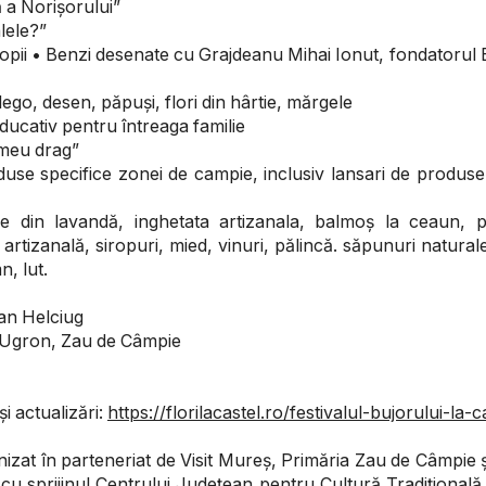
 a Norișorului”
lele?”
copii • Benzi desenate cu Grajdeanu Mihai Ionut, fondatoru
 lego, desen, păpuși, flori din hârtie, mărgele
ducativ pentru întreaga familie
 meu drag”
duse specifice zonei de campie, inclusiv lansari de produse
e din lavandă, inghetata artizanala, balmoș la ceaun, pl
rtizanală, siropuri, mied, vinuri, pălincă. săpunuri naturale, 
, lut.
Dan Helciug
l Ugron, Zau de Câmpie
și actualizări:
https://florilacastel.ro/festivalul-bujorului-la-ca
nizat în parteneriat de Visit Mureș, Primăria Zau de Câmpie 
cu sprijinul Centrului Județean pentru Cultură Tradițională ș