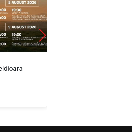
AUG
8
eldioara
Teutonic Fest Hărman
08 August - 09 August
Biserica evanghelică fortificată H