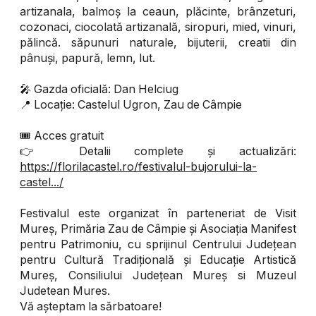
artizanala, balmoș la ceaun, plăcinte, brânzeturi,
cozonaci, ciocolată artizanală, siropuri, mied, vinuri,
pălincă. săpunuri naturale, bijuterii, creatii din
pânuși, papură, lemn, lut.
🎤 Gazda oficială: Dan Helciug
📍 Locație: Castelul Ugron, Zau de Câmpie
🎟️ Acces gratuit
👉 Detalii complete și actualizări:
https://florilacastel.ro/festivalul-bujorului-la-
castel.../
Festivalul este organizat în parteneriat de Visit
Mureș, Primăria Zau de Câmpie și Asociația Manifest
pentru Patrimoniu, cu sprijinul Centrului Județean
pentru Cultură Tradițională și Educație Artistică
Mureș, Consiliului Județean Mureș si Muzeul
Judetean Mures.
Vă așteptam la sărbatoare!