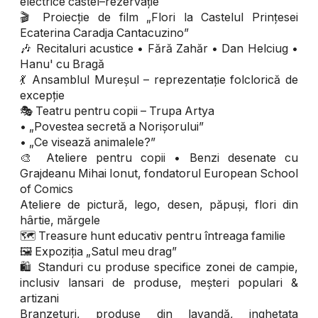
electrice castel–rezervație
🎬 Proiecție de film „Flori la Castelul Prințesei
Ecaterina Caradja Cantacuzino”
🎶 Recitaluri acustice • Fără Zahăr • Dan Helciug •
Hanu' cu Bragă
💃 Ansamblul Mureșul – reprezentație folclorică de
excepție
🎭 Teatru pentru copii – Trupa Artya
• „Povestea secretă a Norișorului”
• „Ce visează animalele?”
🎨 Ateliere pentru copii • Benzi desenate cu
Grajdeanu Mihai Ionut, fondatorul European School
of Comics
Ateliere de pictură, lego, desen, păpuși, flori din
hârtie, mărgele
🗺️ Treasure hunt educativ pentru întreaga familie
🖼️ Expoziția „Satul meu drag”
🛍️ Standuri cu produse specifice zonei de campie,
inclusiv lansari de produse, meșteri populari &
artizani
Branzeturi, produse din lavandă, inghetata