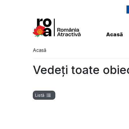
Acasă
Acasă
Vedeți toate obie
Listă