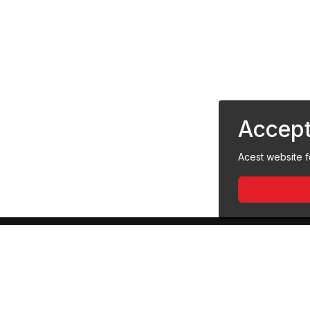
Accept
Acest website f
„PNRR.Finanțat de Uniunea Europeană -
UrmătoareaGenerațieUE”
Conținutul acestui material nu reprezintă în mod