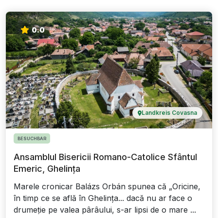
0.0
Landkreis Covasna
BESUCHBAR
Ansamblul Bisericii Romano-Catolice Sfântul
Emeric, Ghelința
Marele cronicar Balázs Orbán spunea că „Oricine,
în timp ce se află în Ghelința... dacă nu ar face o
drumeție pe valea pârâului, s-ar lipsi de o mare ...