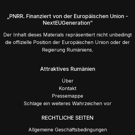
Biserica „Buna Vestire” A Mănăstirii Bisericani
O poveste unică, în care legenda se împleteşte cu
istoria, așteaptă să o descoperi la biserica Buna
Vestire a mănăstirii Bisericani Cum s-a întâmplat?
Cuviosul Iosif din Bistrița s-a dus să se închine la ...
Strada Fermei nr. 1, Bisericani, Neamț, Romania
5.0