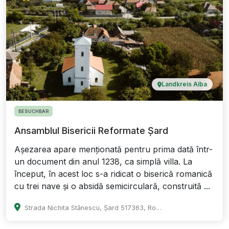
Landkreis Alba
BESUCHBAR
Ansamblul Bisericii Reformate Șard
Așezarea apare menționată pentru prima dată într-
un document din anul 1238, ca simplă villa. La
început, în acest loc s-a ridicat o biserică romanică
cu trei nave și o absidă semicirculară, construită ...
Strada Nichita Stănescu, Șard 517363, Romania