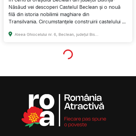
Năsăud vei descoperi Castelul Beclean și o nouă
filă din istoria nobilimii maghiare din
Transilvania. Circumstanţele construirii castelului ...
Aleea Ghiocelului nr. 6, Beclean, județul Bistrița-Năsăud
0.0
Landkreis Neamț
VORÜBERGEHEND GESCHLOSSEN
IN DER RENOVIERUNG