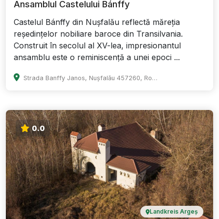
Ansamblul Castelului Bánffy
Castelul Bánffy din Nușfalău reflectă măreția
reședințelor nobiliare baroce din Transilvania.
Construit în secolul al XV-lea, impresionantul
ansamblu este o reminiscență a unei epoci ...
Strada Banffy Janos, Nușfalău 457260, Romania
0.0
Landkreis Argeș