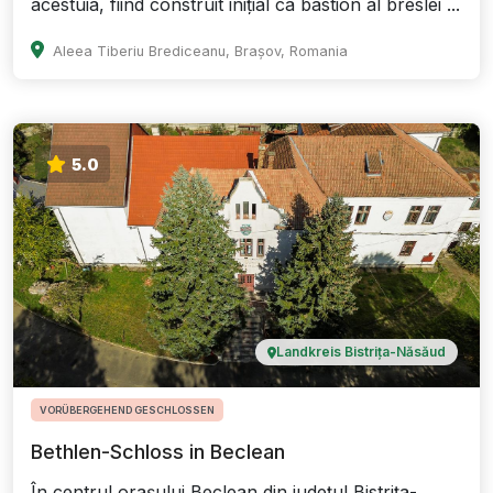
acestuia, fiind construit inițial ca bastion al breslei ...
Aleea Tiberiu Brediceanu, Brașov, Romania
5.0
Landkreis Bistrița-Năsăud
VORÜBERGEHEND GESCHLOSSEN
Bethlen-Schloss in Beclean
În centrul orașului Beclean din județul Bistrița-