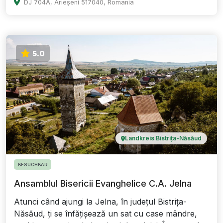
DJ 704A, Arieșeni 517040, Romania
5.0
Landkreis Bistrița-Năsăud
BESUCHBAR
Ansamblul Bisericii Evanghelice C.A. Jelna
Atunci când ajungi la Jelna, în județul Bistrița-
Năsăud, ți se înfățișează un sat cu case mândre,