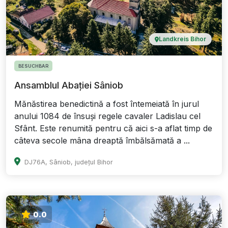
Landkreis Bihor
BESUCHBAR
Ansamblul Abației Sâniob
Mănăstirea benedictină a fost întemeiată în jurul
anului 1084 de însuși regele cavaler Ladislau cel
Sfânt. Este renumită pentru că aici s-a aflat timp de
câteva secole mâna dreaptă îmbălsămată a ...
DJ76A, Sâniob, județul Bihor
0.0