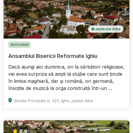
Landkreis Alba
BESUCHBAR
Ansamblul Bisericii Reformate Ighiu
Dacă ajungi aici duminica, ori la sărbători religioase,
vei avea surpriza să asiști la slujbe care sunt ținute
în limba maghiară, dar și română, ori germană,
însoțite de muzică la orga construită într-un ...
Strada Principală nr. 327, Ighiu, județul Alba
0.0