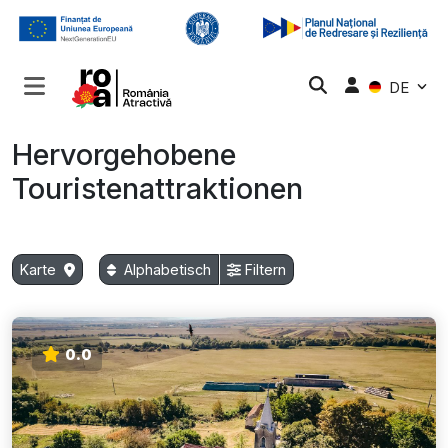
DE
Hervorgehobene
Touristenattraktionen
Karte
Alphabetisch
Filtern
0.0