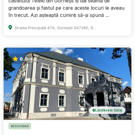
castelului Teleki din Gornești îți dai seama de
grandoarea și fastul pe care aceste locuri le aveau
în trecut. Azi așteaptă cuminți să-și spună ...
Strada Principală 479, Gornești 547280, Romania
0.0
Landkreis Sălaj
BESUCHBAR