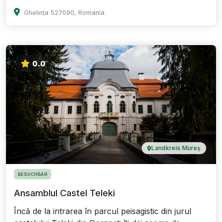
Ghelința 527090, Romania
0.0
Landkreis Mureș
BESUCHBAR
Ansamblul Castel Teleki
Încă de la intrarea în parcul peisagistic din jurul