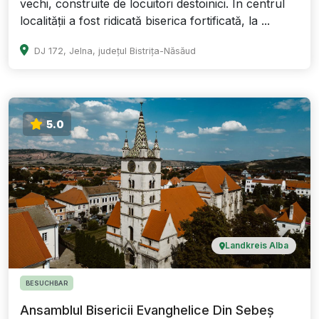
vechi, construite de locuitori destoinici. În centrul
localității a fost ridicată biserica fortificată, la ...
DJ 172, Jelna, județul Bistrița-Năsăud
5.0
Landkreis Alba
BESUCHBAR
Ansamblul Bisericii Evanghelice Din Sebeș