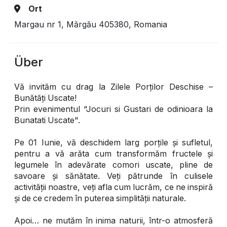
Ort
Margau nr 1, Mărgău 405380, Romania
Über
Vă invităm cu drag la Zilele Porților Deschise –
Bunătăți Uscate!
Prin evenimentul “Jocuri si Gustari de odinioara la
Bunatati Uscate".
Pe 01 Iunie, vă deschidem larg porțile și sufletul,
pentru a vă arăta cum transformăm fructele și
legumele în adevărate comori uscate, pline de
savoare și sănătate. Veți pătrunde în culisele
activității noastre, veți afla cum lucrăm, ce ne inspiră
și de ce credem în puterea simplității naturale.
Apoi… ne mutăm în inima naturii, într-o atmosferă