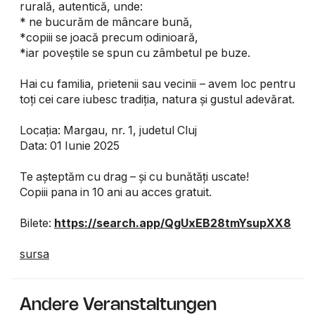
rurală, autentică, unde:
* ne bucurăm de mâncare bună,
*copiii se joacă precum odinioară,
*iar poveștile se spun cu zâmbetul pe buze.
Hai cu familia, prietenii sau vecinii – avem loc pentru
toți cei care iubesc tradiția, natura și gustul adevărat.
Locația: Margau, nr. 1, judetul Cluj
Data: 01 Iunie 2025
Te așteptăm cu drag – și cu bunătăți uscate!
Copiii pana in 10 ani au acces gratuit.
Bilete:
https://search.app/QgUxEB28tmYsupXX8
sursa
Andere Veranstaltungen