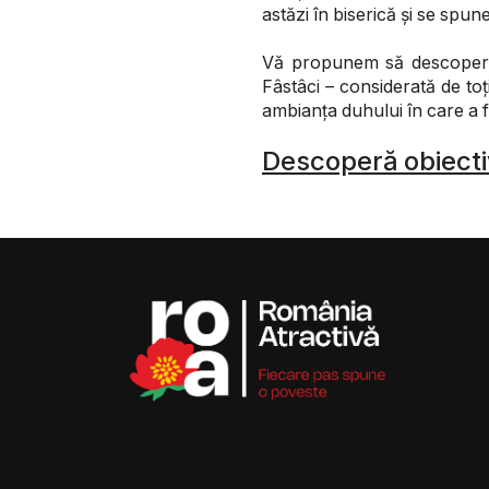
astăzi în biserică și se spu
Vă propunem să descoperiți 
Fâstâci – considerată de toți
ambianța duhului în care a f
Descoperă obiectiv