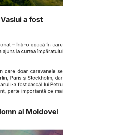
 Vaslui a fost
ionat – într-o epocă în care
a ajuns la curtea împăratului
 în care doar caravanele se
lin, Paris și Stockholm, dar
arul i-a fost dascăl lui Petru
nt, parte importantă ce mai
 domn al Moldovei