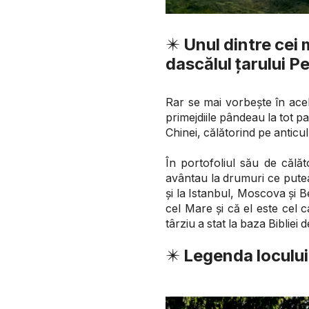
✴️
Unul dintre cei 
dascălul țarului P
Rar se mai vorbește în acel
primejdiile pândeau la tot p
Chinei, călătorind pe anticul
În portofoliul său de călă
avântau la drumuri ce putea
și la Istanbul, Moscova și Be
cel Mare și că el este cel
târziu a stat la baza Bibliei
✴️
Legenda locului