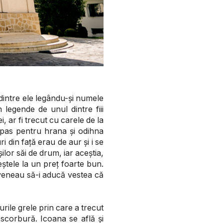
e dintre ele legându-și numele
 legende de unul dintre fiii
, ar fi trecut cu carele de la
opas pentru hrana și odihna
i din față erau de aur și i se
șilor săi de drum, iar aceștia,
eștele la un preț foarte bun.
veneau să-i aducă vestea că
rile grele prin care a trecut
scorbură. Icoana se află și