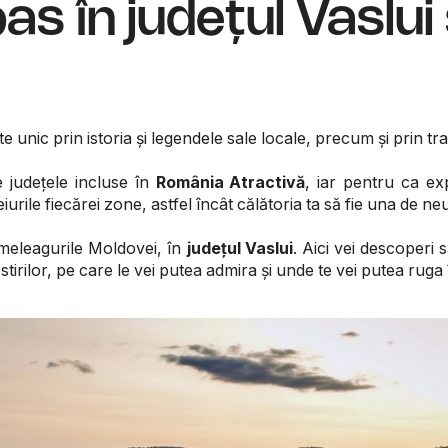
as în județul Vaslu
e unic prin istoria și legendele sale locale, precum și prin tra
e județele incluse în
România Atractivă
, iar pentru ca exp
urile fiecărei zone, astfel încât călătoria ta să fie una de neu
meleagurile Moldovei, în
județul Vaslui
. Aici vei descoperi 
rilor, pe care le vei putea admira și unde te vei putea ruga în