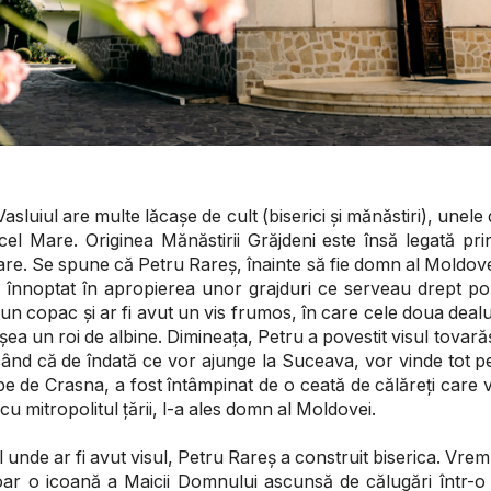
asluiul are multe lăcașe de cult (biserici și mănăstiri), unel
l Mare. Originea Mănăstirii Grăjdeni este însă legată prin
Mare. Se spune că Petru Rareș, înainte să fie domn al Moldovei
fi înnoptat în apropierea unor grajduri ce serveau drept p
b un copac și ar fi avut un vis frumos, în care cele doua dealur
ieșea un roi de albine. Dimineața, Petru a povestit visul tovară
icând că de îndată ce vor ajunge la Suceava, vor vinde tot p
e de Crasna, a fost întâmpinat de o ceată de călăreți care 
u mitropolitul țării, l-a ales domn al Moldovei.
 unde ar fi avut visul, Petru Rareș a construit biserica. Vremu
oar o icoană a Maicii Domnului ascunsă de călugări într-o 