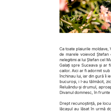
Ca toate plaiurile moldave, V
de marele voievod Ștefan ce
nelegitimi ai lui Ștefan cel 
Galați spre Suceava și ar 
cailor. Aici ar fi adormit su
închinau lui, iar din gură îi 
bucuroși, i l-au tălmăcit, z
Reluându-și drumul, aproap
Divanul domnesc, în frunte c
Drept recunoștință, pe locul
lăcașul au lăsat în urmă d