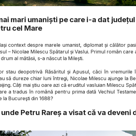
mai mari umaniști pe care i-a dat județul
etru cel Mare
ași context despre marele umanist, diplomat și călător pas
asul – Nicolae Milescu Spătarul și Vaslui. Primul român care 
 drum al mătăsii, s-a născut la Milești.
tor stau deopotrivă Răsăritul și Apusul, căci în vremurile
u să dureze chiar luni întregi, Nicolae Milescu ajunge la Ber
ijing. Câți mai știu oare azi că eruditul vasluian Milescu Spăt
 care a tradus în română pentru prima dată Vechiul Testame
 de la Bucureşti din 1688?
 unde Petru Rareș a visat că va deveni