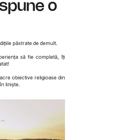
i spune o
dițiile păstrate de demult.
eriența să fie completă, îți
itat!
sacre obiective religioase din
 liniște.