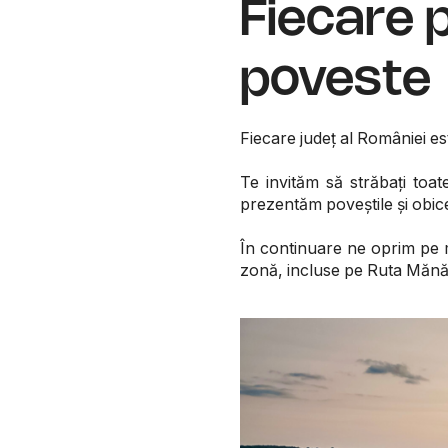
Fiecare p
poveste
Fiecare județ al României est
Te invităm să străbați toat
prezentăm poveștile și obicei
În continuare ne oprim pe 
zonă, incluse pe Ruta Mănăsti