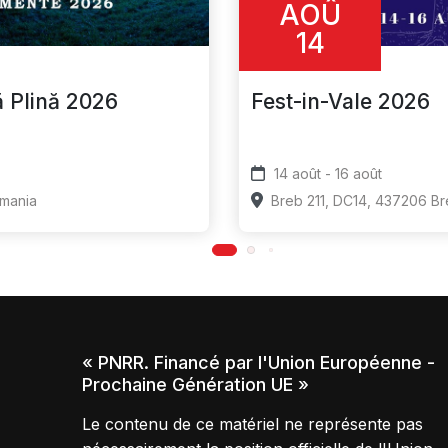
AOÛ
14
ă Plină 2026
Fest-in-Vale 2026
14 août - 16 août
omania
Breb 211, DC14, 437206 B
« PNRR. Financé par l'Union Européenne -
Prochaine Génération UE »
Le contenu de ce matériel ne représente pas