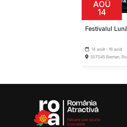
AOÛ
14
Festivalul Lun
14 août - 16 août
557045 Biertan, R