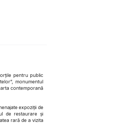
orțile pentru public
rtelor”, monumentul
și arta contemporană
menajate expoziții de
ul de restaurare și
tea rară de a vizita