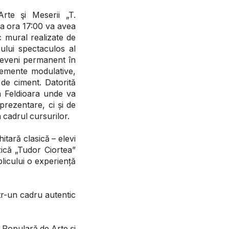
rte şi Meserii „T.
la ora 17:00 va avea
 mural realizate de
ului spectaculos al
 deveni permanent în
lemente modulative,
 de ciment. Datorită
ea Feldioara unde va
 prezentare, ci și de
n cadrul cursurilor.
itară clasică – elevi
zică „Tudor Ciortea”
licului o experiență
ntr-un cadru autentic
 Populară de Arte şi