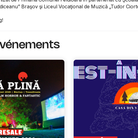
ediceanu” Braşov şi Liceul Vocaţional de Muzică „Tudor Cior
g!
événements