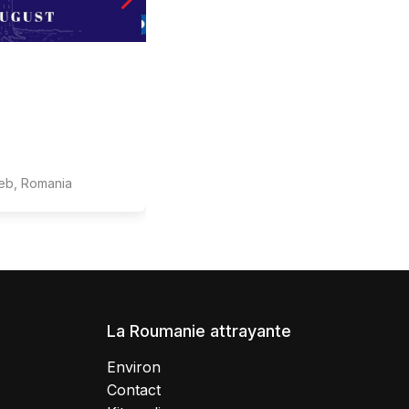
AOÛ
19
Transylvania Bike Trails
Saschiz 2026
19 août - 23 août
reb, Romania
547510 Saschiz, Romania
La Roumanie attrayante
Environ
Contact