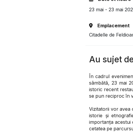
23 mai - 23 mai 20
Emplacement
Citadelle de Feldioa
Au sujet d
În cadrul eveniment
sâmbătă, 23 mai 20
istoric recent rest
se pun reciproc ȋn 
Vizitatorii vor avea
istorie și etnogra
importanța acestui 
cetatea pe parcursul