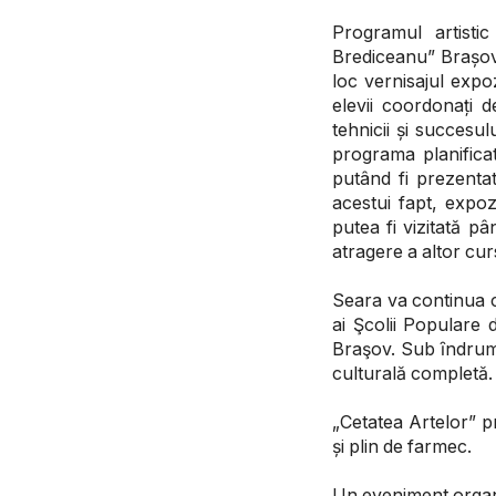
Programul artisti
Brediceanu” Brașov,
loc vernisajul exp
elevii coordonați 
tehnicii și succesu
programa planifica
putând fi prezentat
acestui fapt, expoz
putea fi vizitată pâ
atragere a altor cur
Seara va continua cu
ai Şcolii Populare 
Braşov. Sub ȋndruma
culturală completă.
„Cetatea Artelor” pr
și plin de farmec.
Un eveniment organi