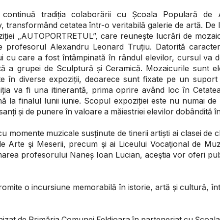
c continuă tradiția colaborării cu Școala Populară de A
 transformând cetatea într-o veritabilă galerie de artă. De 
oziției „AUTOPORTRETUL”, care reunește lucrări de mozaic
de profesorul Alexandru Leonard Truțiu. Datorită caracter
lui cu care a fost întâmpinată în rândul elevilor, cursul va
tă a grupei de Sculptură și Ceramică. Mozaicurile sunt e
e în diverse expoziții, deoarece sunt fixate pe un suport
iția va fi una itinerantă, prima oprire având loc ȋn Cetat
nă la finalul lunii iunie. Scopul expoziției este nu numai de
sanți și de punere în valoare a măiestriei elevilor dobândită î
 momente muzicale susținute de tinerii artiști ai clasei de ch
de Arte şi Meserii, precum şi ai Liceului Vocaţional de Mu
rea profesorului Naneș Ioan Lucian, aceştia vor oferi pub
omite o incursiune memorabilă în istorie, artă și cultură, î
zat de Primăria Comunei Feldioara ȋn parteneriat cu Şcoala