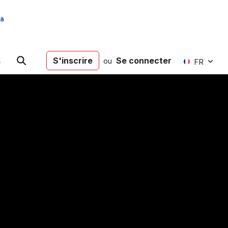
s
S'inscrire
Se connecter
ou
FR