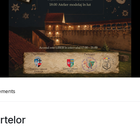
ements
rtelor