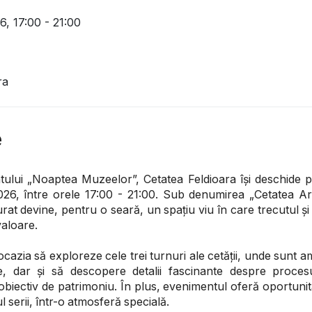
26,
17:00 - 21:00
ra
e
ului „Noaptea Muzeelor”, Cetatea Feldioara își deschide p
26, între orele 17:00 - 21:00. Sub denumirea „Cetatea A
aurat devine, pentru o seară, un spațiu viu în care trecutul 
valoare.
 ocazia să exploreze cele trei turnuri ale cetății, unde sunt a
fie, dar și să descopere detalii fascinante despre proces
obiectiv de patrimoniu. În plus, evenimentul oferă oportunita
 serii, într-o atmosferă specială.