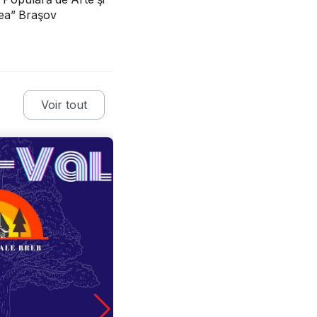
tea” Braşov
Voir tout