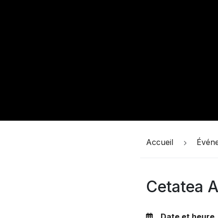
Accueil
Évén
Cetatea A
Date et heure