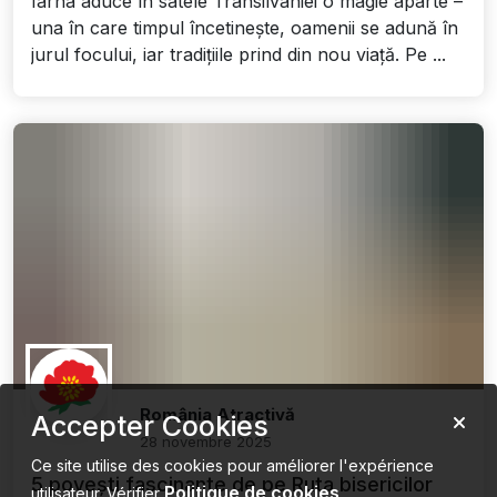
Iarna aduce în satele Transilvaniei o magie aparte –
una în care timpul încetinește, oamenii se adună în
jurul focului, iar tradițiile prind din nou viață. Pe ...
România Atractivă
Accepter Cookies
28 novembre 2025
Ce site utilise des cookies pour améliorer l'expérience
5 povești fascinante de pe Ruta bisericilor
Politique de cookies
utilisateur. Vérifier