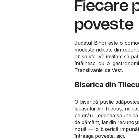
Fiecare p
poveste
Județul Bihor este o comoar
modeste ridicate din recunoșt
obișnuite. Vă invităm să pă
întâlnesc cu o gastronomie
Transilvaniei de Vest.
Biserica din Tilec
O biserică pustie adăposte
lăcașului din Tilecuș, ridica
pe grâu. Legenda spune că 
de pământ, iar din recunoștin
nouă — o biserică impunăto
întreaga poveste,
aici
.