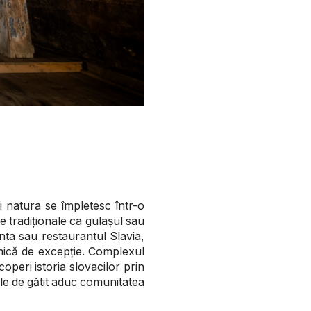
și natura se împletesc într-o
e tradiționale ca gulașul sau
nta sau restaurantul Slavia,
mică de excepție. Complexul
operi istoria slovacilor prin
ile de gătit aduc comunitatea