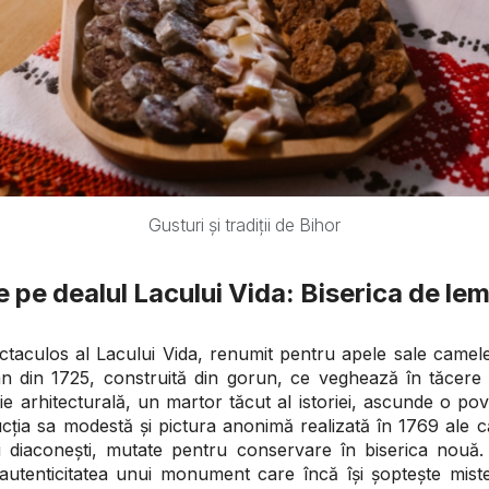
Gusturi și tradiții de Bihor
 pe dealul Lacului Vida: Biserica de le
ectaculos al Lacului Vida, renumit pentru apele sale camele
n din 1725, construită din gorun, ce veghează în tăcere ci
ie arhitecturală, un martor tăcut al istoriei, ascunde o p
ucția sa modestă și pictura anonimă realizată în 1769 ale 
i diaconești, mutate pentru conservare în biserica nouă. Bi
autenticitatea unui monument care încă își șoptește mist