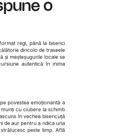
 spune o
ormat regi, până la biserici
 călătorie dincolo de traseele
ă și meșteșugurile locale se
cursiune autentică în inima
cepe povestea emoționantă a
din munți cu ciubere la schimb
ascuns în vechea bisericuță
ini de aur pentru a ridica una
strălucesc peste timp. Află