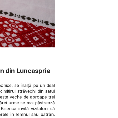
mn din Luncasprie
onice, se înalță pe un deal
mitirul străvechi din satul
oveste veche de aproape trei
cărei urme se mai păstrează
serica invită vizitatorii să
erele în lemnul său bătrân.