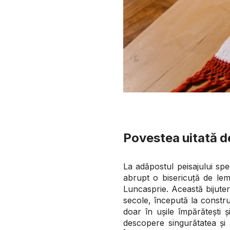
Povestea uitată de
La adăpostul peisajului sp
abrupt o bisericuță de lem
Luncasprie. Această bijuter
secole, începută la constr
doar în ușile împărătești ș
descopere singurătatea și 