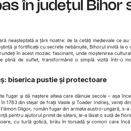
as în județul Bihor
ă neașteptată a țării noatre: de la cetăți medievale ce au f
ință și fortificații cu secrete nebănuite, Bihorul invită la o
trundeți în acest mozaic fascinant, unde moștenirea cultural
 plină de suflet, transformând o simplă vizită într-o in
uș: biserica pustie și protectoare
ște fugar și dă naștere alteia care dăinuie secole – așa în
t în 1783 din stejar de frații Vasile și Toader Indrieș, veniți 
Filimon Gligor, român fugar din armata austro-ungară, s-a 
ță pentru ajutorul primit de săteni, le-a lăsat o sută de flor
are, cu turlă gotică, brâu în torsadă și comori care încă 