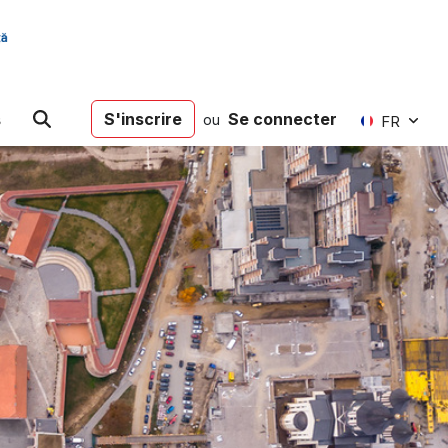
s
S'inscrire
Se connecter
ou
FR