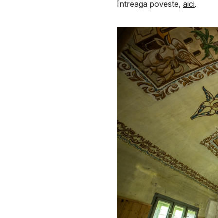
Întreaga poveste,
aici
.