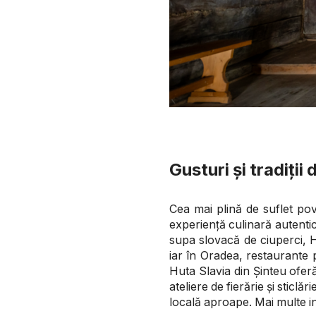
Gusturi și tradiții 
Cea mai plină de suflet pove
experiență culinară autentic
supa slovacă de ciuperci, H
iar în Oradea, restaurante
Huta Slavia din Șinteu oferă
ateliere de fierărie și stic
locală aproape. Mai multe in