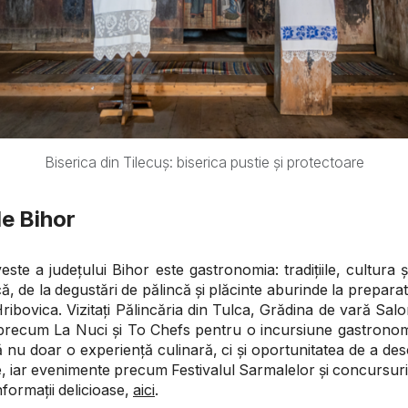
Biserica din Tilecuș: biserica pustie și protectoare
de Bihor
ste a județului Bihor este gastronomia: tradițiile, cultura 
ă, de la degustări de pălincă și plăcinte aburinde la preparat
ribovica. Vizitați Pălincăria din Tulca, Grădina de vară Salo
 precum La Nuci și To Chefs pentru o incursiune gastrono
 nu doar o experiență culinară, ci și oportunitatea de a desc
lărie, iar evenimente precum Festivalul Sarmalelor și concursur
formații delicioase,
aici
.