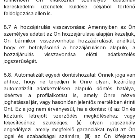
kereskedelmi üzenetek küldése céljából történő
feldolgozása ellen is.
8.7 A hozzájárulás visszavonása: Amennyiben az Ön
személyes adatait az Ön hozzájárulása alapján kezeljük,
Ön bármikor visszavonhatja hozzájárulását anélkül,
hogy ez befolyásolná a hozzájáruláson alapuló, a
hozzájárulás visszavonása előtti adatkezelés
jogszerűségét.
8.8. Automatizált egyedi döntéshozatal: Önnek joga van
ahhoz, hogy ne terjedjen ki Önre olyan, kizárólag
automatizált adatkezelésen alapuló döntés hatálya,
ideértve a profilalkotást is, amely Önre nézve
joghatással jár, vagy hasonlóan jelentős mértékben érinti
Önt. Ez a jog nem érvényesül, ha a döntés: (i) az Ön és
köztünk létrejött szerződés megkötéséhez vagy
teljesítéséhez szükséges; (ii) olyan jogszabály
engedélyezi, amely megfelelő garanciákat nyújt az Ön
jogai és szabadságai számára; (iii) az Ön kifejezett