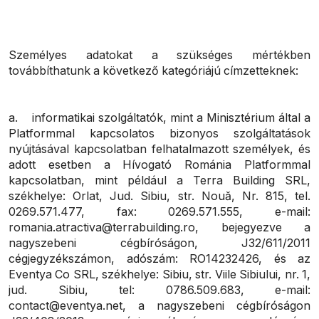
Személyes adatokat a szükséges mértékben
továbbíthatunk a következő kategóriájú címzetteknek:
a. informatikai szolgáltatók, mint a Minisztérium által a
Platformmal kapcsolatos bizonyos szolgáltatások
nyújtásával kapcsolatban felhatalmazott személyek, és
adott esetben a Hívogató Románia Platformmal
kapcsolatban, mint például a Terra Building SRL,
székhelye: Orlat, Jud. Sibiu, str. Nouă, Nr. 815, tel.
0269.571.477, fax: 0269.571.555, e-mail:
romania.atractiva@terrabuilding.ro, bejegyezve a
nagyszebeni cégbíróságon, J32/611/2011
cégjegyzékszámon, adószám: RO14232426, és az
Eventya Co SRL, székhelye: Sibiu, str. Viile Sibiului, nr. 1,
jud. Sibiu, tel: 0786.509.683, e-mail:
contact@eventya.net, a nagyszebeni cégbíróságon