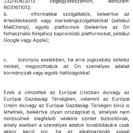
J32/408/2013 cégjegyzékszámon, adószám:
RO31611012;
b. informatikai szolgáltatók, beleértve az
értesítéskezelő vagy marketingszolgáltatókat (például
MailChimp), egyéb platformok (beleértve az Ön
felhasználói fiókjához kapcsolódó platformokat, például
Google vagy Apple);
c. bizonyos esetekben, ha erre jogszabály kötelez
minket, megoszthatjuk az Ön személyes adatait
kormányzati vagy egyéb hatóságokkal.
Ezek a címzettek az Európai Unióban és/vagy az
Európai Gazdasági Térségben, valamint az Európai
Unión és/vagy az Európai Gazdasági Térségen kívül is
lehetnek, beleértve olyan országokat is, amelyek nem
minősülnek megfelelő védelmi szintet biztosítónak,
amely esetben a személyes adatok továbbítására csak
akkor kerül sor, ha az alkalmazandó joggal