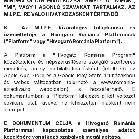
MINDEN OLYAN HIVATKOZÁS, AMELY A "MIÉNK",
"MI", VAGY HASONLÓ SZAVAKAT TARTALMAZ, AZ
M.I.P.E.-RE VALÓ HIVATKOZÁSKÉNT ÉRTENDŐ.
B. Az M.I.P.E. kizárólagos tulajdonosa és
üzemeltetője a Hívogató Románia Platformnak
("Platform" vagy "Hívogató Románia Platform").
A Platform a "Hívogató Románia Program"
közzétételére és népszerűsítésére szolgáló szoftveres
megoldás, amely mobilalkalmazásként (letölthető az
Apple App Store és a Google Play Store áruházakból)
és webes változatban (elérhető a www.romania-
atractiva.ro weboldalon) is hozzáférhető. E
dokumentumban a "Platform" kifejezés a két változat
egyikére utal, kivéve, ha kifejezetten másként nem
szerepel.
E DOKUMENTUM CÉLJA a Hívogató Románia
Platformmal kapcsolatos személyes adatok
kezelésére vonatkozó szabályok megállapítása.