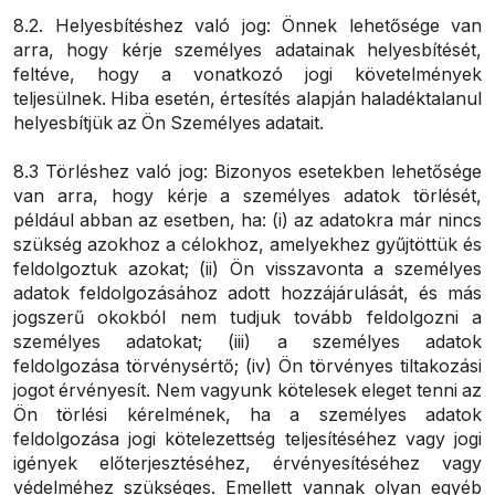
8.2. Helyesbítéshez való jog: Önnek lehetősége van
arra, hogy kérje személyes adatainak helyesbítését,
feltéve, hogy a vonatkozó jogi követelmények
teljesülnek. Hiba esetén, értesítés alapján haladéktalanul
helyesbítjük az Ön Személyes adatait.
8.3 Törléshez való jog: Bizonyos esetekben lehetősége
van arra, hogy kérje a személyes adatok törlését,
például abban az esetben, ha: (i) az adatokra már nincs
szükség azokhoz a célokhoz, amelyekhez gyűjtöttük és
feldolgoztuk azokat; (ii) Ön visszavonta a személyes
adatok feldolgozásához adott hozzájárulását, és más
jogszerű okokból nem tudjuk tovább feldolgozni a
személyes adatokat; (iii) a személyes adatok
feldolgozása törvénysértő; (iv) Ön törvényes tiltakozási
jogot érvényesít. Nem vagyunk kötelesek eleget tenni az
Ön törlési kérelmének, ha a személyes adatok
feldolgozása jogi kötelezettség teljesítéséhez vagy jogi
igények előterjesztéséhez, érvényesítéséhez vagy
védelméhez szükséges. Emellett vannak olyan egyéb