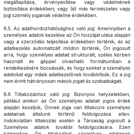
megállapítása, érvényesítése vagy védelmének
biztosítása érdekében; vagy (iii) más természetes vagy
jogi személy jogainak védelme érdekében.
8.5. Az adathordozhatósághoz való jog: Amennyiben a
személyes adatok kezelése az Ön hozzájárulása alapján
vagy a szerződés teljesítése érdekében történik, és az
adatkezelés automatizált módon történik, Ön jogosult
arra, hogy személyes adatait strukturált, széles körben
használt és géppel olvasható formátumban a
rendelkezésére bocsássák, és hogy ezeket a személyes
adatokat egy másik adatkezelőnek továbbítsák. Ez a jog
nem érinti hátrányosan mások jogait és szabadságait.
8.6 Tiltakozáshoz való jog: Bizonyos helyzetekben,
például amikor az Ön személyes adatait jogos érdek
alapján kezeljük, Önnek joga van tiltakozni személyes
adatainak általunk történő feldolgozása ellen.
Indokolatlan tiltakozás esetén a Társaság jogosult a
Személyes adatok további feldolgozására. Ezen
túlmenően Ön tiltakozhat személyes adatainak