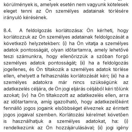
körülmények is, amelyek esetén nem vagyunk kötelesek
eleget tenni az Ön személyes adatainak törlésére
irányuló kérésének.
8.4. A feldolgozás korlátozása: Ön kérheti, hogy
korlátozzuk az Ön személyes adatainak feldolgozását a
következő helyzetekben: (i) ha Ön vitatja a személyes
adatok pontosságát, olyan időtartamra, amely lehetővé
teszi számunkra, hogy ellenőrizzük a szóban forgó
személyes adatok pontosságát; (ii) ha a feldolgozás
jogellenes, és Ön tiltakozik a személyes adatok törlése
ellen, ehelyett a felhasználás korlátozását kéri; (iii) ha a
személyes adatokra már nincs szükségünk az
adatkezelés céljára, de Ön jogi eljárás céljából kéri tőlünk
azokat; (iv) ha Ön tiltakozott az adatkezelés ellen, arra
az időtartamra, amíg igazolható, hogy adatkezelőként
fennálló jogos jogaink elsőbbséget élveznek az érintett
jogos jogaival szemben. Korlátozási kérelmet követően
is használhatjuk a személyes adatokat, ha: (i)
rendelkezünk az Ön hozzájárulásával; (ii) jogi igény