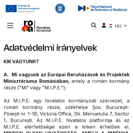
HU
Adatvédelmi irányelvek
KIK VAGYUNK?
A. Mi vagyunk az Európai Beruházások és Projektek
Minisztériuma Romániában,
amely a román kormány
része ("Mi" vagy "M.I.P.E.");
Az M.I.P.E. egy hivatalos kormányzati szervezet, a
román kormány része, székhelye Șos. București-
Ploiești nr. 1-1B, Victoria Office, Str. Menuetului 7, Sector
1, București. Az M.I.P.E. hivatalos platformja és az
M.I.P.E. elérhetőségei ezen a linken érhetőek el.