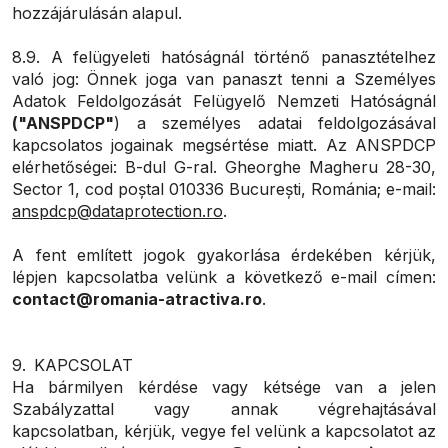
hozzájárulásán alapul.
8.9. A felügyeleti hatóságnál történő panasztételhez
való jog: Önnek joga van panaszt tenni a Személyes
Adatok Feldolgozását Felügyelő Nemzeti Hatóságnál
("ANSPDCP"
) a személyes adatai feldolgozásával
kapcsolatos jogainak megsértése miatt. Az ANSPDCP
elérhetőségei: B-dul G-ral. Gheorghe Magheru 28-30,
Sector 1, cod poștal 010336 București, Románia; e-mail:
anspdcp@dataprotection.ro
.
A fent említett jogok gyakorlása érdekében kérjük,
lépjen kapcsolatba velünk a következő e-mail címen:
contact@romania-atractiva.ro
.
9. KAPCSOLAT
Ha bármilyen kérdése vagy kétsége van a jelen
Szabályzattal vagy annak végrehajtásával
kapcsolatban, kérjük, vegye fel velünk a kapcsolatot az