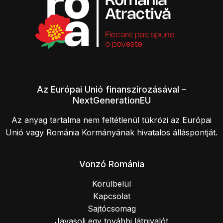
Az Európai Unió finanszírozásával –
NextGenerationEU
Az anyag tartalma nem feltétlenül tükrözi az Európai
Unió vagy Románia Kormányának hivatalos álláspontját.
Vonzó Románia
Körülbelül
Kapcsolat
Sajtócsomag
Javasolj egy további látnivalót