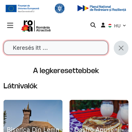
HU
A legkeresettebbek
Látnivalók
Biserica Din Lemn
Gastro Apuseni -