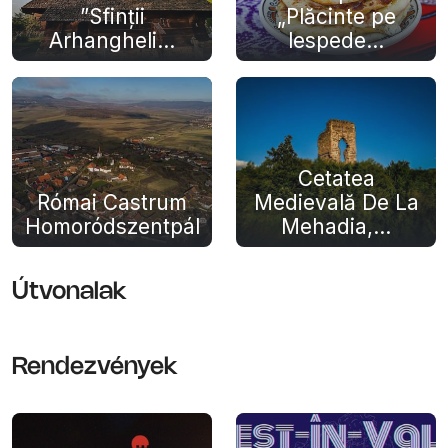
”Sfinții
„Plăcinte pe
Arhangheli...
lespede...
Cetatea
Római Castrum
Medievală De La
Homoródszentpál
Mehadia,...
Útvonalak
Rendezvények