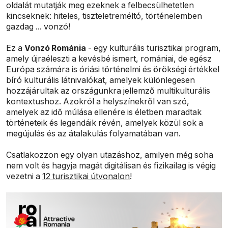
oldalát mutatják meg ezeknek a felbecsülhetetlen
kincseknek: hiteles, tiszteletreméltó, történelemben
gazdag ... vonzó!
Ez a
Vonzó Románia
- egy kulturális turisztikai program,
amely újraéleszti a kevésbé ismert, romániai, de egész
Európa számára is óriási történelmi és örökségi értékkel
bíró kulturális látnivalókat, amelyek különlegesen
hozzájárultak az országunkra jellemző multikulturális
kontextushoz. Azokról a helyszínekről van szó,
amelyek az idő múlása ellenére is életben maradtak
történeteik és legendáik révén, amelyek közül sok a
megújulás és az átalakulás folyamatában van.
Csatlakozzon egy olyan utazáshoz, amilyen még soha
nem volt és hagyja magát digitálisan és fizikailag is végig
vezetni a
12 turisztikai útvonalon
!