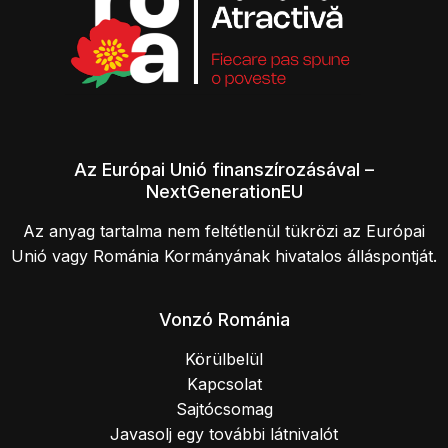
Az Európai Unió finanszírozásával –
NextGenerationEU
Az anyag tartalma nem feltétlenül tükrözi az Európai
Unió vagy Románia Kormányának hivatalos álláspontját.
Vonzó Románia
Körülbelül
Kapcsolat
Sajtócsomag
Javasolj egy további látnivalót