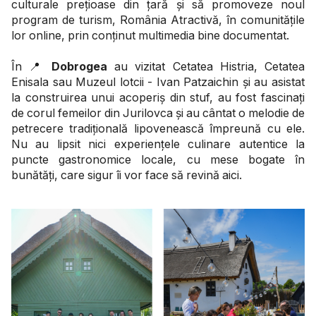
culturale prețioase din țară și să promoveze noul
program de turism, România Atractivă, în comunitățile
lor online, prin conținut multimedia bine documentat.
În 📍
Dobrogea
au vizitat Cetatea Histria, Cetatea
Enisala sau Muzeul lotcii - Ivan Patzaichin și au asistat
la construirea unui acoperiș din stuf, au fost fascinați
de corul femeilor din Jurilovca și au cântat o melodie de
petrecere tradițională lipovenească împreună cu ele.
Nu au lipsit nici experiențele culinare autentice la
puncte gastronomice locale, cu mese bogate în
bunătăți, care sigur îi vor face să revină aici.