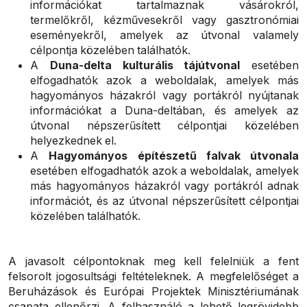
információkat tartalmaznak vásárokról,
termelőkről, kézművesekről vagy gasztronómiai
eseményekről, amelyek az útvonal valamely
célpontja közelében találhatók.
A
Duna-delta kulturális tájútvonal
esetében
elfogadhatók azok a weboldalak, amelyek más
hagyományos házakról vagy portákról nyújtanak
információkat a Duna-deltában, és amelyek az
útvonal népszerűsített célpontjai közelében
helyezkednek el.
A
Hagyományos építészetű falvak útvonala
esetében elfogadhatók azok a weboldalak, amelyek
más hagyományos házakról vagy portákról adnak
információt, és az útvonal népszerűsített célpontjai
közelében találhatók.
A javasolt célpontoknak meg kell felelniük a fent
felsorolt jogosultsági feltételeknek. A megfelelőséget a
Beruházások és Európai Projektek Minisztériumának
csapata ellenőrzi. A felhasználó a lehető legrövidebb