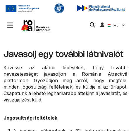
HU
Javasolj egy további látnivalót
Kövesse az alábbi lépéseket, hogy további
nevezetességet javasoljon a România Atractivă
platformon. Győződjön meg arról, hogy megfelel
minden jogosultsági feltételnek, és küldje el az űrlapot.
Csapatunk a lehető leghamarabb áttekinti a javaslatát, és
visszajelzést küld.
Jogosultsági feltételek
A javasolt célpontnak a 12 kulturális-turisztikai