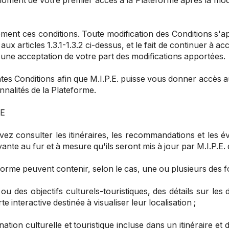
 moment de votre premier accès à la Plateforme après la mod
ement ces conditions. Toute modification des Conditions s'ap
x articles 1.3.1-1.3.2 ci-dessus, et le fait de continuer à ac
une acceptation de votre part des modifications apportées.
s Conditions afin que M.I.P.E. puisse vous donner accès a
nnalités de la Plateforme
.
ME
ez consulter les itinéraires, les recommandations et les 
te au fur et à mesure qu'ils seront mis à jour par M.I.P.E.
forme peuvent contenir, selon le cas, une ou plusieurs des fo
 ou des objectifs culturels-touristiques, des détails sur les
e interactive destinée à visualiser leur localisation ;
ation culturelle et touristique incluse dans un itinéraire et de