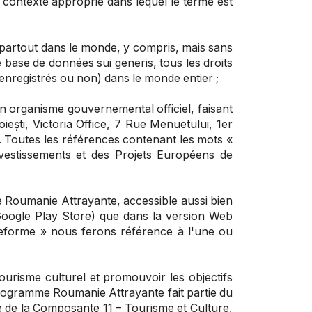
 contexte approprié dans lequel le terme est
nis partout dans le monde, y compris, mais sans
de base de données sui generis, tous les droits
e (enregistrés ou non) dans le monde entier ;
n organisme gouvernemental officiel, faisant
ești, Victoria Office, 7 Rue Menuetului, 1er
. Toutes les références contenant les mots «
vestissements et des Projets Européens de
me Roumanie Attrayante, accessible aussi bien
oogle Play Store
) que dans la version Web
teforme » nous ferons référence à l'une ou
ourisme culturel et promouvoir les objectifs
 programme Roumanie Attrayante fait partie du
tie de la Composante 11 – Tourisme et Culture,