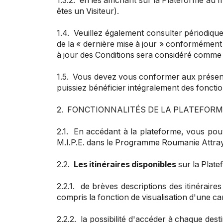
1.3.2. en les affichant sur la Plateforme au
êtes un Visiteur).
1.4. Veuillez également consulter périodiqu
de la « dernière mise à jour » conformément au
à jour des Conditions sera considéré comme 
1.5.
Vous devez vous conformer aux présente
puissiez bénéficier intégralement des fonctio
2. FONCTIONNALITÉS DE LA PLATEFOR
2.1. En accédant à la plateforme, vous pouv
M.I.P.E. dans le Programme Roumanie Attrayan
2.2.
Les itinéraires disponibles
sur la Plate
2.2.1. de brèves descriptions des itinéraires
compris la fonction de visualisation d'une cart
2.2.2. la possibilité d'accéder à chaque destin