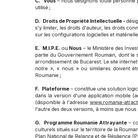
C.
Vous
– nous désignons toute personne ph
utilisé ;
D.
Droits de Propriété Intellectuelle -
désig
s'y limiter, les droits d'auteur, les droits c
sur les configurations logicielles et matériell
E.
M
.
I.P.E.
ou
Nous
– le Ministère des Inve
partie du Gouvernement Roumain, dont le siè
arrondissement de Bucarest. Le site internet
notre », « nous » ou similaires doivent 
Roumanie ;
F.
Plateforme
– constitue une solution logi
dans la version d'une application mobile (
(disponible à l'adresse
www.romania-atracti
l'autre des deux versions, à moins que nous n
G.
Programme Roumanie Attrayante
– co
culturels situés sur le territoire de la Rou
Plan National de Relance et de Résilience (PN