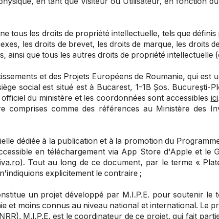
ysique, en tant que Visiteur ou Utilisateur, en fonction du
ne tous les droits de propriété intellectuelle, tels que défi
onnexes, les droits de brevet, les droits de marque, les droits 
es, ainsi que tous les autres droits de propriété intellectuell
stissements et des Projets Européens de Roumanie, qui est u
ge social est situé est à Bucarest, 1-1B Șos. București-Ploi
 officiel du ministère et les coordonnées sont accessibles
ici
être comprises comme des références au Ministère des In
cielle dédiée à la publication et à la promotion du Program
accessible en téléchargement via
App Store d'Apple
et le
G
va.ro
). Tout au long de ce document, par le terme « Pla
'indiquions explicitement le contraire ;
nstitue un projet développé par M.I.P.E. pour soutenir le t
manie et moins connus au niveau national et international. Le
RR). M.I.P.E. est le coordinateur de ce projet, qui fait par