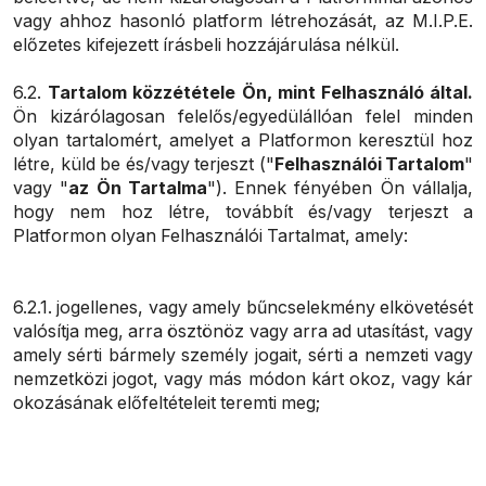
vagy ahhoz hasonló platform létrehozását, az M.I.P.E.
előzetes kifejezett írásbeli hozzájárulása nélkül.
6.2.
Tartalom közzététele Ön, mint Felhasználó által.
Ön kizárólagosan felelős/egyedülállóan felel minden
olyan tartalomért, amelyet a Platformon keresztül hoz
létre, küld be és/vagy terjeszt ("
Felhasználói Tartalom
"
vagy "
az Ön Tartalma
"). Ennek fényében Ön vállalja,
hogy nem hoz létre, továbbít és/vagy terjeszt a
Platformon olyan Felhasználói Tartalmat, amely:
6.2.1. jogellenes, vagy amely bűncselekmény elkövetését
valósítja meg, arra ösztönöz vagy arra ad utasítást, vagy
amely sérti bármely személy jogait, sérti a nemzeti vagy
nemzetközi jogot, vagy más módon kárt okoz, vagy kár
okozásának előfeltételeit teremti meg;