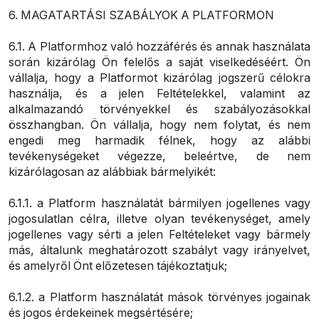
6. MAGATARTÁSI SZABÁLYOK A PLATFORMON
6.1. A Platformhoz való hozzáférés és annak használata
során kizárólag Ön felelős a saját viselkedéséért. Ön
vállalja, hogy a Platformot kizárólag jogszerű célokra
használja, és a jelen Feltételekkel, valamint az
alkalmazandó törvényekkel és szabályozásokkal
összhangban. Ön vállalja, hogy nem folytat, és nem
engedi meg harmadik félnek, hogy az alábbi
tevékenységeket végezze, beleértve, de nem
kizárólagosan az alábbiak bármelyikét:
6.1.1. a Platform használatát bármilyen jogellenes vagy
jogosulatlan célra, illetve olyan tevékenységet, amely
jogellenes vagy sérti a jelen Feltételeket vagy bármely
más, általunk meghatározott szabályt vagy irányelvet,
és amelyről Önt előzetesen tájékoztatjuk;
6.1.2. a Platform használatát mások törvényes jogainak
és jogos érdekeinek megsértésére;