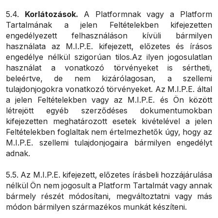
5.4.
Korlátozások.
A Platformnak vagy a Platform
Tartalmának a jelen Feltételekben kifejezetten
engedélyezett felhasználáson kívüli bármilyen
használata az M.I.P.E. kifejezett, előzetes és írásos
engedélye nélkül szigorúan tilos.Az ilyen jogosulatlan
használat a vonatkozó törvényeket is sértheti,
beleértve, de nem kizárólagosan, a szellemi
tulajdonjogokra vonatkozó törvényeket. Az M.I.P.E. által
a jelen Feltételekben vagy az M.I.P.E. és Ön között
létrejött egyéb szerződéses dokumentumokban
kifejezetten meghatározott esetek kivételével a jelen
Feltételekben foglaltak nem értelmezhetők úgy, hogy az
M.I.P.E. szellemi tulajdonjogaira bármilyen engedélyt
adnak.
5.5. Az M.I.P.E. kifejezett, előzetes írásbeli hozzájárulása
nélkül Ön nem jogosult a Platform Tartalmát vagy annak
bármely részét módosítani, megváltoztatni vagy más
módon bármilyen származékos munkát készíteni.