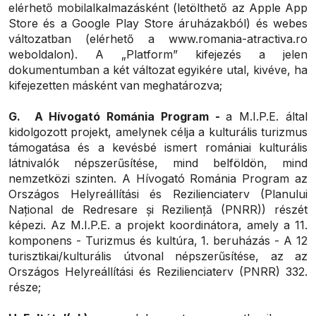
elérhető mobilalkalmazásként (letölthető az Apple App
Store és a Google Play Store áruházakból) és webes
változatban (elérhető a www.romania-atractiva.ro
weboldalon). A „Platform” kifejezés a jelen
dokumentumban a két változat egyikére utal, kivéve, ha
kifejezetten másként van meghatározva;
G.
A Hívogató Románia Program -
a M.I.P.E. által
kidolgozott projekt, amelynek célja a kulturális turizmus
támogatása és a kevésbé ismert romániai kulturális
látnivalók népszerűsítése, mind belföldön, mind
nemzetközi szinten. A Hívogató Románia Program az
Országos Helyreállítási és Rezilienciaterv (Planului
Național de Redresare și Reziliență (PNRR)) részét
képezi. Az M.I.P.E. a projekt koordinátora, amely a 11.
komponens - Turizmus és kultúra, 1. beruházás - A 12
turisztikai/kulturális útvonal népszerűsítése, az az
Országos Helyreállítási és Rezilienciaterv (PNRR) 332.
része;