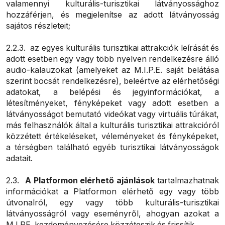
valamennyi kulturális-turisztikai látványossághoz
hozzáférjen, és megjelenítse az adott látványosság
sajátos részleteit;
2.2.3. az egyes kulturális turisztikai attrakciók leírását és
adott esetben egy vagy több nyelven rendelkezésre álló
audio-kalauzokat (amelyeket az M.I.P.E. saját belátása
szerint bocsát rendelkezésre), beleértve az elérhetőségi
adatokat, a belépési és jegyinformációkat, a
létesítményeket, fényképeket vagy adott esetben a
látványosságot bemutató videókat vagy virtuális túrákat,
más felhasználók által a kulturális turisztikai attrakcióról
közzétett értékeléseket, véleményeket és fényképeket,
a térségben található egyéb turisztikai látványosságok
adatait.
2.3.
A Platformon elérhető ajánlások
tartalmazhatnak
információkat a Platformon elérhető egy vagy több
útvonalról, egy vagy több kulturális-turisztikai
látványosságról vagy eseményről, ahogyan azokat a
M.I.PE. kezdeményezésére közzéteszik és frissítik.