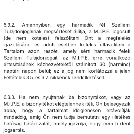
6.3.2. Amennyiben egy harmadik fél Szellemi
Tulajdonjogainak megsértését állítja, a M.I.P.E. jogosult
(de nem köteles) felszólítani Önt a megfelelés
igazolására, és adott esetben köteles eltávolítani a
Tartalom azon részét, amely sérti harmadik felek
Szellemi Tulajdonjogait, az M.I.P.E. erre vonatkozó
értesítésének kézhezvételétől számított 30 (harminc)
naptári napon belül; ez a jog nem korlátozza a jelen
Feltételek 3.5. és 3.7. cikkének rendelkezéseit.
6.3.3. Ha nem nyújtanak be bizonyítékot, vagy az
M.I.P.E. a bizonyítékot elégtelennek ítéli, Ön beleegyezik
abba, hogy a tartalmat ideiglenesen eltávolítják
mindaddig, amíg Ön nem tudja bemutatni egy illetékes
hatóság határozatát, amely igazolja, hogy nem történt
jogsértés.