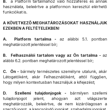
B.
a Platform tartalmához való hozzáférés és annak
használata, beleértve a platformon keresztül elérhető
funkciókat is.
A KÖVETKEZŐ MEGHATÁROZÁSOKAT HASZNÁLJUK
EZEKBEN A FELTÉTELEKBEN:
A.
Platform tartalma -
az alábbi 5.1. pontban
meghatározott jelentéssel bír;
B.
Felhasználói tartalom vagy az Ön tartalma -
az
alábbi 6.2. pontban meghatározott jelentéssel bír;
C.
Ön -
bármely természetes személyre utalunk, akár
Látogatóként, akár Felhasználóként, attól függően,
hogy milyen kontextusban használjuk a kifejezést;
D.
Szellemi tulajdonjogok -
bármilyen szellemi
tulajdonjogot jelent, ahogyan azt világszerte
meghatározzák, beleértve, de nem kizárólagosan a
szerzői jogot, a kapcsolodó jogokat, szabadalmi jogokat,