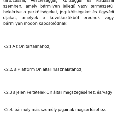
tartozással, veszteséggel, költséggel és kiadással
szemben, amely bármilyen jellegű vagy természetű,
beleértve a perköltségeket, jogi költségeket és ügyvédi
díjakat, amelyek a következőkből erednek vagy
bármilyen módon kapcsolódnak:
7.2.1 Az Ön tartalmához;
7.2.2. a Platform Ön általi használatához;
7.2.3 a jelen Feltételek Ön általi megszegéséhez; és/vagy
7.2.4. bármely más személy jogainak megsértéséhez.