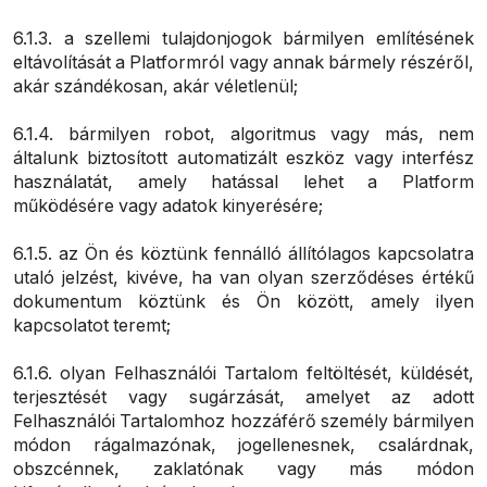
6.1.3. a szellemi tulajdonjogok bármilyen említésének
eltávolítását a Platformról vagy annak bármely részéről,
akár szándékosan, akár véletlenül;
6.1.4. bármilyen robot, algoritmus vagy más, nem
általunk biztosított automatizált eszköz vagy interfész
használatát, amely hatással lehet a Platform
működésére vagy adatok kinyerésére;
6.1.5. az Ön és köztünk fennálló állítólagos kapcsolatra
utaló jelzést, kivéve, ha van olyan szerződéses értékű
dokumentum köztünk és Ön között, amely ilyen
kapcsolatot teremt;
6.1.6. olyan Felhasználói Tartalom feltöltését, küldését,
terjesztését vagy sugárzását, amelyet az adott
Felhasználói Tartalomhoz hozzáférő személy bármilyen
módon rágalmazónak, jogellenesnek, csalárdnak,
obszcénnek, zaklatónak vagy más módon