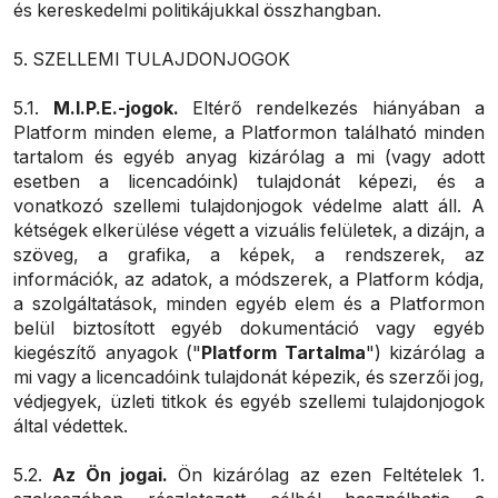
és kereskedelmi politikájukkal összhangban.
5. SZELLEMI TULAJDONJOGOK
5.1.
M.I.P.E.-jogok.
Eltérő rendelkezés hiányában a
Platform minden eleme, a Platformon található minden
tartalom és egyéb anyag kizárólag a mi (vagy adott
esetben a licencadóink) tulajdonát képezi, és a
vonatkozó szellemi tulajdonjogok védelme alatt áll. A
kétségek elkerülése végett a vizuális felületek, a dizájn, a
szöveg, a grafika, a képek, a rendszerek, az
információk, az adatok, a módszerek, a Platform kódja,
a szolgáltatások, minden egyéb elem és a Platformon
belül biztosított egyéb dokumentáció vagy egyéb
kiegészítő anyagok ("
Platform Tartalma
") kizárólag a
mi vagy a licencadóink tulajdonát képezik, és szerzői jog,
védjegyek, üzleti titkok és egyéb szellemi tulajdonjogok
által védettek.
5.2.
Az Ön jogai.
Ön kizárólag az ezen Feltételek 1.