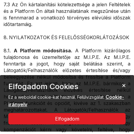
7.3 Az Ön kártalanítási kötelezettsége a jelen Feltételek
és a Platform Ön általi használatának megszűnése után
is fennmarad a vonatkozó törvényes elévülési időszak
időtartamáig.
8. NYILATKOZATOK ÉS FELELŐSSÉGKORLÁTOZÁSOK
8.1.
A Platform módosítása.
A Platform kizárólagos
tulajdonosa és üzemeltetője az M.I.P.E. Az M.I.P.E.
fenntartja a jogot, hogy saját belátása szerint, a
Látogatók/Felhasználók előzetes értesítése és/vagy
beleegyezése nélkül módosítsa és frissítse a Platform
funkcióit. Ez azt jelenti, hogy az M.I.P.E. bármikor, a
Elfogadom Cookies
Látogatók/Felhasználók előzetes értesítése nélkül
hozzáadhatja, eltávolíthatja vagy megváltoztathatja a
Cookie-
Ez a weboldal cookie-kat használ. Felülvizsgálat.
Platform funkcióit és opcióit, kivéve az 1. szakaszban
irányelv
meghatározottakat. A Látogatók/Felhasználók az
M.I.P.E. által végrehajtott ilyen változtatások vagy
Elfogadom
frissítések esetén nem jogosultak kártérítést vagy
kompenzációt kérni vagy követelni, feltéve, hogy