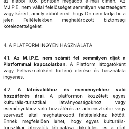
az alábbi 10.6. pontban megadott e-mail címen. Az
M.I.P.E. nem vállal felelősséget semmilyen veszteségért
vagy kárért, amely abból ered, hogy Ön nem tartja be a
jelen Feltételekben meghatározott biztonsági
kötelezettségeket.
4. A PLATFORM INGYEN HASZNÁLATA
4.1.
Az M.I.P.E. nem számít fel semmilyen díjat a
Platformmal kapcsolatban.
A Platform látogatóként
vagy Felhasználóként történő elérése és használata
ingyenes.
4.2.
A látnivalókhoz és eseményekhez való
hozzáférés árai.
A platformon közzétett egyes
kulturális-turisztikai látványosságokhoz vagy
eseményekhez való hozzáférés az adminisztrátor vagy
szervező által meghatározott feltételekhez kötött.
Ennek megfelelően lehet, hogy egyes kulturális-
turisztikai látnivalók látogatása díjköteles, és a díjat