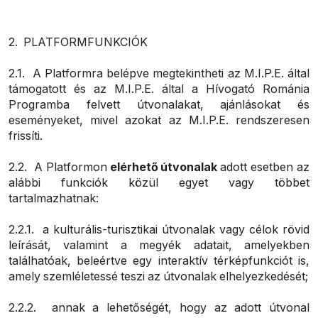
2. PLATFORMFUNKCIÓK
2.1. A Platformra belépve megtekintheti az M.I.P.E. által
támogatott és az M.I.P.E. által a Hívogató Románia
Programba felvett útvonalakat, ajánlásokat és
eseményeket, mivel azokat az M.I.P.E. rendszeresen
frissíti.
2.2. A Platformon
elérhető útvonalak
adott esetben az
alábbi funkciók közül egyet vagy többet
tartalmazhatnak:
2.2.1. a kulturális-turisztikai útvonalak vagy célok rövid
leírását, valamint a megyék adatait, amelyekben
találhatóak, beleértve egy interaktív térképfunkciót is,
amely szemléletessé teszi az útvonalak elhelyezkedését;
2.2.2. annak a lehetőségét, hogy az adott útvonal