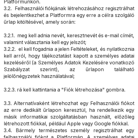
Platformunkon.
3.2. Felhasználói fiókjának létrehozásához regisztrálhat
és bejelentkezhet a Platformra egy erre a célra szolgáló
űrlap kitöltésével, amely során:
3.2.1. meg kell adnia nevét, keresztnevét és e-mail címét,
valamint választania kell egy jelszót;
3.2.2. el kell fogadnia a jelen Feltételeket, és nyilatkoznia
kell arról, hogy tájékoztatást kapott a személyes adatai
kezeléséről (a Személyes Adatok Kezelésére vonatkozó
Szabályzat szerint), az űrlapon található
jelölőnégyzetek használatával;
3.2.3. rá kell kattintania a "Fiók létrehozása" gombra.
3.3. Alternatívaként létrehozhat egy Felhasználói fiókot
az erre dedikált űrlapon keresztül, ha rendelkezik egy
másik informatikai szolgáltatásban használt, előzőleg
létrehozott fiókkal, például Apple vagy Google fiókkal.
3.4. Bármely természetes személy regisztrálhat egy
felhasználói fiókot a Platformán. A személyes adatai