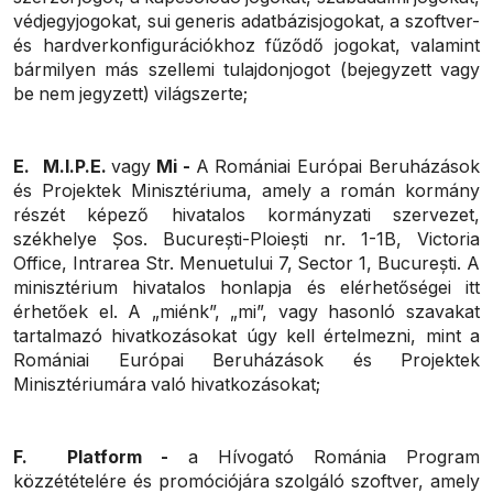
védjegyjogokat, sui generis adatbázisjogokat, a szoftver-
és hardverkonfigurációkhoz fűződő jogokat, valamint
bármilyen más szellemi tulajdonjogot (bejegyzett vagy
be nem jegyzett) világszerte;
E.
M.I.P.E.
vagy
Mi -
A Romániai Európai Beruházások
és Projektek Minisztériuma, amely a román kormány
részét képező hivatalos kormányzati szervezet,
székhelye Șos. București-Ploiești nr. 1-1B, Victoria
Office, Intrarea Str. Menuetului 7, Sector 1, București. A
minisztérium hivatalos honlapja és elérhetőségei itt
érhetőek el. A „miénk”, „mi”, vagy hasonló szavakat
tartalmazó hivatkozásokat úgy kell értelmezni, mint a
Romániai Európai Beruházások és Projektek
Minisztériumára való hivatkozásokat;
F.
Platform -
a Hívogató Románia Program
közzétételére és promóciójára szolgáló szoftver, amely