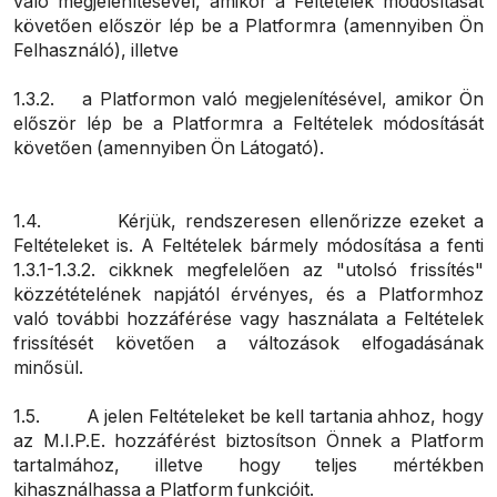
való megjelenítésével, amikor a Feltételek módosítását
követően először lép be a Platformra (amennyiben Ön
Felhasználó), illetve
1.3.2. a Platformon való megjelenítésével, amikor Ön
először lép be a Platformra a Feltételek módosítását
követően (amennyiben Ön Látogató).
1.4. Kérjük, rendszeresen ellenőrizze ezeket a
Feltételeket is. A Feltételek bármely módosítása a fenti
1.3.1-1.3.2. cikknek megfelelően az "utolsó frissítés"
közzétételének napjától érvényes, és a Platformhoz
való további hozzáférése vagy használata a Feltételek
frissítését követően a változások elfogadásának
minősül.
1.5.
A jelen Feltételeket be kell tartania ahhoz, hogy
az M.I.P.E. hozzáférést biztosítson Önnek a Platform
tartalmához, illetve hogy teljes mértékben
kihasználhassa a Platform funkcióit.