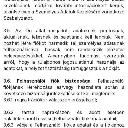
kezelésének módjáról további információkért kérjük,
tekintse meg a Személyes Adatok Kezelésére vonatkozó
Szabályzatot.
3.5. Az Ön által megadott adatoknak pontosnak,
aktuálisnak, teljesnek és sajátjának kell lenniük. Nem
hozhat létre fiókot harmadik fél személyes adatainak
felhasználásával, hacsak nem rendelkezik előzetes
beleegyezésükkel. Amennyiben tudomást szerzünk
arról, hogy a tulajdonos jogosulatlanul használja az
adatokat, a helyzet tisztázásáig felfüggesztjük a fiókját.
3.6.
Felhasználói fiók biztonsága.
Felhasználói
fiókjának létrehozása és/vagy használata során a
következő biztonsági intézkedéseket kell megtennie:
3.6.1. regisztrációkor válasszon erős jelszót;
3.6.2. tartsa naprakészen és adott esetben
haladéktalanul frissítse Felhasználói fiókjának adatait;
3.6.3. védje a Felhasználói fiókja adatait és a fiókjához