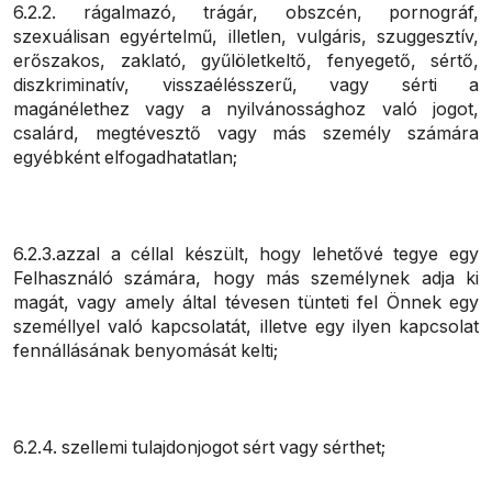
6.2.2. rágalmazó, trágár, obszcén, pornográf,
szexuálisan egyértelmű, illetlen, vulgáris, szuggesztív,
erőszakos, zaklató, gyűlöletkeltő, fenyegető, sértő,
diszkriminatív, visszaélésszerű, vagy sérti a
magánélethez vagy a nyilvánossághoz való jogot,
csalárd, megtévesztő vagy más személy számára
egyébként elfogadhatatlan;
6.2.3.azzal a céllal készült, hogy lehetővé tegye egy
Felhasználó számára, hogy más személynek adja ki
magát, vagy amely által tévesen tünteti fel Önnek egy
személlyel való kapcsolatát, illetve egy ilyen kapcsolat
fennállásának benyomását kelti;
6.2.4. szellemi tulajdonjogot sért vagy sérthet;