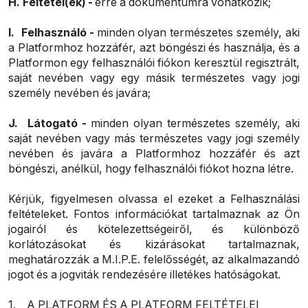
H.
Feltétel(ek) -
erre a dokumentumra vonatkozik;
I.
Felhasználó -
minden olyan természetes személy, aki
a Platformhoz hozzáfér, azt böngészi és használja, és a
Platformon egy felhasználói fiókon keresztül regisztrált,
saját nevében vagy egy másik természetes vagy jogi
személy nevében és javára;
J.
Látogató -
minden olyan természetes személy, aki
saját nevében vagy más természetes vagy jogi személy
nevében és javára a Platformhoz hozzáfér és azt
böngészi, anélkül, hogy felhasználói fiókot hozna létre.
Kérjük, figyelmesen olvassa el ezeket a Felhasználási
feltételeket. Fontos információkat tartalmaznak az Ön
jogairól és kötelezettségeiről, és különböző
korlátozásokat és kizárásokat tartalmaznak,
meghatározzák a M.I.P.E. felelősségét, az alkalmazandó
jogot és a jogviták rendezésére illetékes hatóságokat.
1. A PLATFORM ÉS A PLATFORM FELTÉTELEI