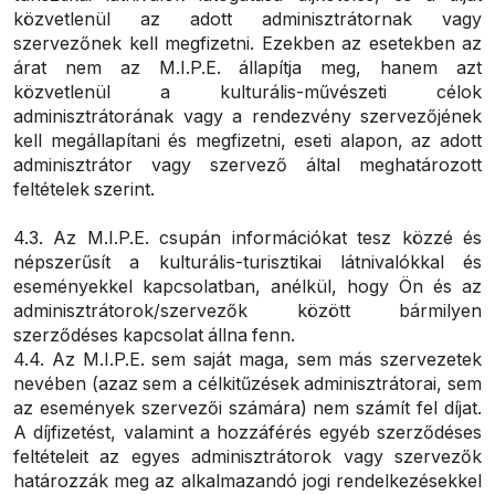
közvetlenül az adott adminisztrátornak vagy
szervezőnek kell megfizetni. Ezekben az esetekben az
árat nem az M.I.P.E. állapítja meg, hanem azt
közvetlenül a kulturális-művészeti célok
adminisztrátorának vagy a rendezvény szervezőjének
kell megállapítani és megfizetni, eseti alapon, az adott
adminisztrátor vagy szervező által meghatározott
feltételek szerint.
4.3. Az M.I.P.E. csupán információkat tesz közzé és
népszerűsít a kulturális-turisztikai látnivalókkal és
eseményekkel kapcsolatban, anélkül, hogy Ön és az
adminisztrátorok/szervezők között bármilyen
szerződéses kapcsolat állna fenn.
4.4. Az M.I.P.E. sem saját maga, sem más szervezetek
nevében (azaz sem a célkitűzések adminisztrátorai, sem
az események szervezői számára) nem számít fel díjat.
A díjfizetést, valamint a hozzáférés egyéb szerződéses
feltételeit az egyes adminisztrátorok vagy szervezők
határozzák meg az alkalmazandó jogi rendelkezésekkel