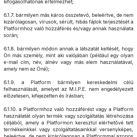
kifogásolhatónak értelmezhet;
6.1.7. bármilyen más káros összetevő, beleértve, de nem
kizárólagosan, vírusok, sérült, hibás fájlok terjesztését a
Platformhoz való hozzáférés és/vagy annak használata
során;
6.1.8. bármilyen módon annak a látszatát keltését, hogy
Ön más személy, mint aki valójában (például egy olyan
e-mail cím, név, álnév vagy más elem használatával,
amely nem az Öné);
6.1.9. a Platform bármilyen kereskedelmi célú
felhasználását, amelyet az M.I.P.E. nem engedélyezett
előzetesen, kifejezetten és írásban;
6.1.10. a Platformhoz való hozzáférést vagy a Platform
használatát olyan termék vagy szolgáltatás létrehozása
céljából, amely a Platformon keresztül elérhetővé tett
termékeinkkel vagy szolgáltatásainkkal versenyképes,
beleértve, de nem kizárólagosan a Platformmal azonos