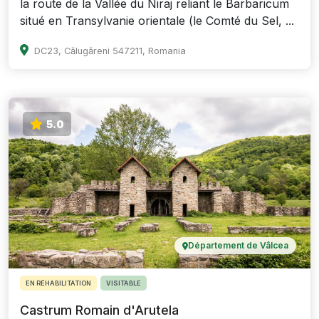
la route de la Vallée du Niraj reliant le Barbaricum
situé en Transylvanie orientale (le Comté du Sel, ...
DC23, Călugăreni 547211, Romania
5.0
Département de Vâlcea
EN RÉHABILITATION
VISITABLE
Castrum Romain d'Arutela