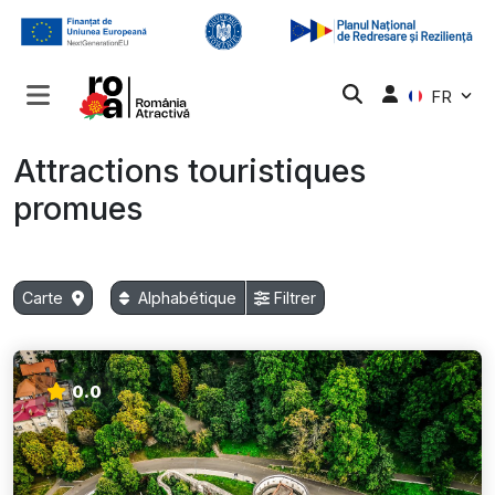
FR
Attractions touristiques
promues
Carte
Alphabétique
Filtrer
0.0